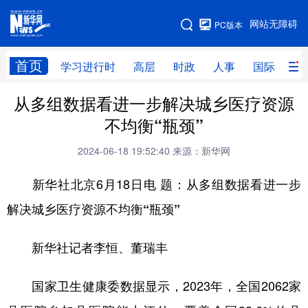
手机版
网站无障碍
PC版本
网站地图
首页
学习进行时
高层
时政
人事
国际
财
从多组数据看进一步解决城乡医疗资源
学习进行时
高层
时政
人事
不均衡“瓶颈”
国际
财经
网评
港澳
2024-06-18 19:52:40
来源：新华网
台湾
思客智库
全球连线
教育
新华社北京6月18日电
题：从多组数据看进一步
科技
科创
量子
体育
解决城乡医疗资源不均衡“瓶颈”
文化
书画
健康
军事
新华社记者李恒、董瑞丰
访谈
视频
图片
政务
法律
中央文件
金融
汽车
国家卫生健康委数据显示，2023年，全国2062家
食品
人居
信息化
数字经济