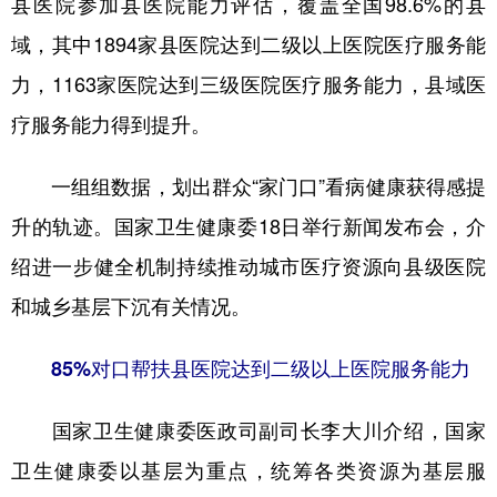
县医院参加县医院能力评估，覆盖全国98.6%的县
域，其中1894家县医院达到二级以上医院医疗服务能
学术中国
乡村振兴
银龄
溯源中国
力，1163家医院达到三级医院医疗服务能力，县域医
城市
旅游
能源
会展
疗服务能力得到提升。
彩票
娱乐
时尚
悦读
公益
一带一路
亚太网
上市公司
一组组数据，划出群众“家门口”看病健康获得感提
升的轨迹。国家卫生健康委18日举行新闻发布会，介
文化产业
绍进一步健全机制持续推动城市医疗资源向县级医院
和城乡基层下沉有关情况。
地方频道
北京
天津
河北
山西
85%对口帮扶县医院达到二级以上医院服务能力
辽宁
吉林
上海
江苏
国家卫生健康委医政司副司长李大川介绍，国家
浙江
安徽
福建
江西
卫生健康委以基层为重点，统筹各类资源为基层服