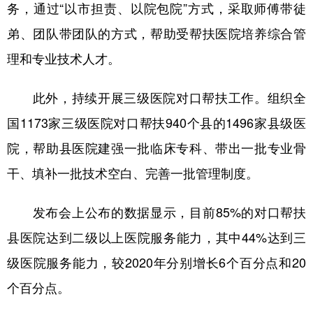
山东
河南
湖北
湖南
务，通过“以市担责、以院包院”方式，采取师傅带徒
弟、团队带团队的方式，帮助受帮扶医院培养综合管
广东
广西
海南
重庆
理和专业技术人才。
四川
贵州
云南
西藏
陕西
甘肃
青海
宁夏
此外，持续开展三级医院对口帮扶工作。组织全
新疆
内蒙古
黑龙江
国1173家三级医院对口帮扶940个县的1496家县级医
院，帮助县医院建强一批临床专科、带出一批专业骨
多语种频道
干、填补一批技术空白、完善一批管理制度。
English
Español
Français
عربى
发布会上公布的数据显示，目前85%的对口帮扶
Русский язык
日本語
한국어
县医院达到二级以上医院服务能力，其中44%达到三
级医院服务能力，较2020年分别增长6个百分点和20
Deutsch
Português
个百分点。