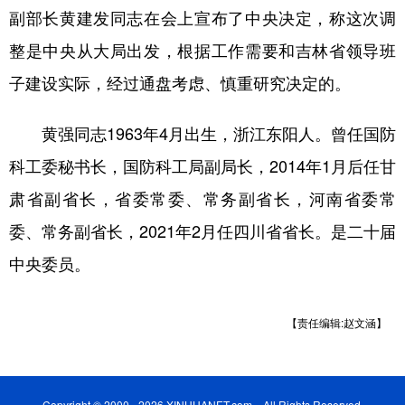
副部长黄建发同志在会上宣布了中央决定，称这次调
学术中国
乡村振兴
银龄
溯源中国
整是中央从大局出发，根据工作需要和吉林省领导班
城市
旅游
能源
会展
子建设实际，经过通盘考虑、慎重研究决定的。
彩票
娱乐
时尚
悦读
黄强同志1963年4月出生，浙江东阳人。曾任国防
公益
一带一路
亚太网
上市公司
科工委秘书长，国防科工局副局长，2014年1月后任甘
文化产业
肃省副省长，省委常委、常务副省长，河南省委常
委、常务副省长，2021年2月任四川省省长。是二十届
地方频道
中央委员。
北京
天津
河北
山西
【责任编辑:赵文涵】
辽宁
吉林
上海
江苏
浙江
安徽
福建
江西