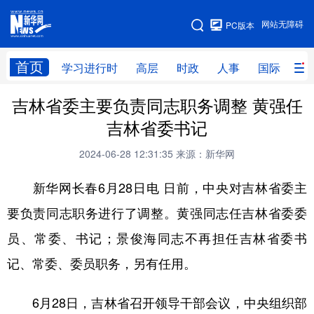
手机版
网站无障碍
PC版本
网站地图
首页
学习进行时
高层
时政
人事
国际
财
吉林省委主要负责同志职务调整 黄强任
学习进行时
高层
时政
人事
吉林省委书记
国际
财经
网评
港澳
2024-06-28 12:31:35
来源：新华网
台湾
思客智库
全球连线
教育
新华网长春6月28日电 日前，中央对吉林省委主
科技
科创
量子
体育
要负责同志职务进行了调整。黄强同志任吉林省委委
文化
书画
健康
军事
员、常委、书记；景俊海同志不再担任吉林省委书
访谈
视频
图片
政务
记、常委、委员职务，另有任用。
法律
中央文件
金融
汽车
6月28日，吉林省召开领导干部会议，中央组织部
食品
人居
信息化
数字经济