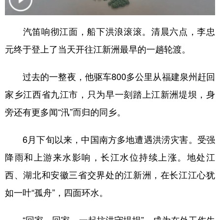
学术中国
乡村振兴
银龄
溯源中国
汽笛响彻江面，船下洪浪滚滚。清晨六点，李忠
城市
旅游
能源
会展
元终于登上了当天开往江新洲最早的一趟轮渡。
彩票
娱乐
时尚
悦读
过去的一整夜，他驱车800多公里从福建泉州赶回
公益
一带一路
亚太网
上市公司
家乡江西省九江市，只为早一刻踏上江新洲堤坝，身
文化产业
旁还有更多闻“汛”而归的同乡。
地方频道
6月下旬以来，中国南方多地遭遇洪涝灾害。受强
降雨和上游来水影响，长江水位持续上涨。地处江
北京
天津
河北
山西
西、湖北和安徽三省交界处的江新洲，在长江江心犹
辽宁
吉林
上海
江苏
如一叶“孤舟”，四面环水。
浙江
安徽
福建
江西
“回家，回家，一起抗洪守堤坝”，成为在外工作生