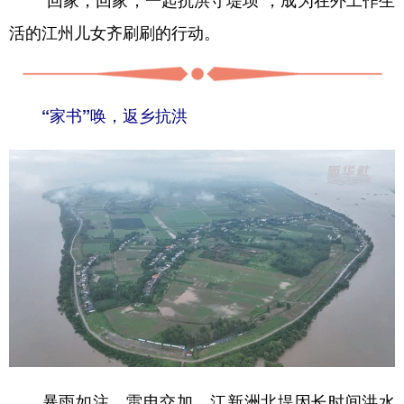
山东
河南
湖北
湖南
活的江州儿女齐刷刷的行动。
广东
广西
海南
重庆
四川
贵州
云南
西藏
“家书”唤，返乡抗洪
陕西
甘肃
青海
宁夏
新疆
内蒙古
黑龙江
多语种频道
English
Español
Français
عربى
Русский язык
日本語
한국어
Deutsch
Português
暴雨如注，雷电交加。江新洲北堤因长时间洪水