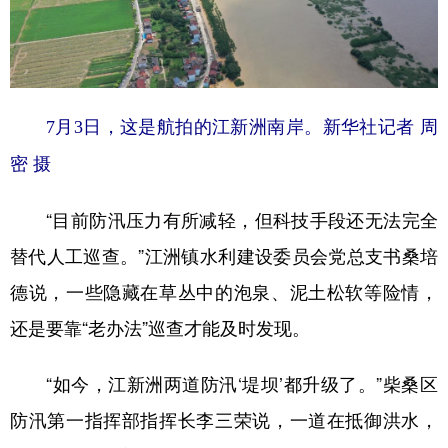
7月3日，这是航拍的江新洲南岸。新华社记者 周
密 摄
“目前防汛压力有所减轻，但科技手段还无法完全
替代人工巡查。”江洲镇水利建设委员会党总支书桑培
德说，一些隐藏在草丛中的泡泉、泥土松软等险情，
还是要靠“老办法”巡查才能及时发现。
“如今，江新洲两道防汛‘堤坝’都升级了。”柴桑区
防汛第一指挥部指挥长李三荣说，一道在抵御洪水，