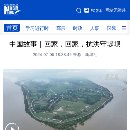
手机版
网站无障碍
PC版本
网站地图
首页
学习进行时
高层
时政
人事
国际
财
中国故事｜回家，回家，抗洪守堤坝
学习进行时
高层
时政
人事
2024-07-05 18:38:49
来源：新华社
国际
财经
网评
港澳
台湾
思客智库
全球连线
教育
科技
科创
量子
体育
文化
书画
健康
军事
访谈
视频
图片
政务
法律
中央文件
金融
汽车
食品
人居
信息化
数字经济