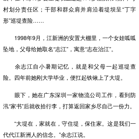
村划分责任区；干部和群众肩并肩沿着堤坝呈“丁字
形”巡堤查险……
1998年9月，江新洲的安置大棚里，一个女娃呱呱
坠地，父母给她取名“志江”，寓意“志在治江”。
余志江自小暑期记忆，就是和父母一起巡堤查
险。四年前她刚大学毕业，便扛起铁锹上了大堤。
眼下，她在广东深圳一家物流公司工作，看到防
汛“家书”后就收拾行李，打算返回家乡尽自己一份力。
“大堤在，家就在，守住堤，保住家。这是我们一
代代江新洲人的信念。”余志江说。