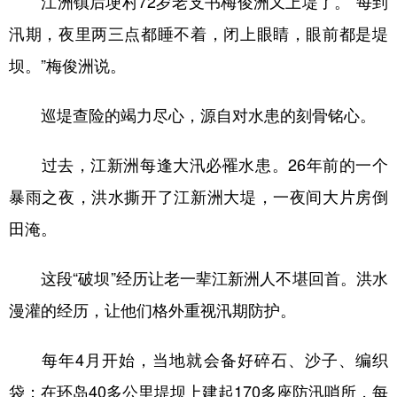
江洲镇后埂村72岁老支书梅俊洲又上堤了。“每到
汛期，夜里两三点都睡不着，闭上眼睛，眼前都是堤
坝。”梅俊洲说。
巡堤查险的竭力尽心，源自对水患的刻骨铭心。
过去，江新洲每逢大汛必罹水患。26年前的一个
暴雨之夜，洪水撕开了江新洲大堤，一夜间大片房倒
田淹。
这段“破坝”经历让老一辈江新洲人不堪回首。洪水
漫灌的经历，让他们格外重视汛期防护。
每年4月开始，当地就会备好碎石、沙子、编织
袋；在环岛40多公里堤坝上建起170多座防汛哨所，每