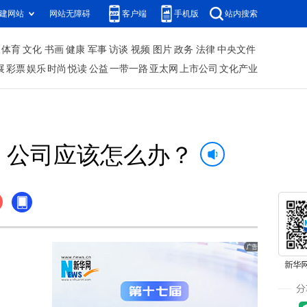
建网站
网站无障碍
客户端
手机版
站内搜索
体育
文化
书画
健康
军事
访谈
视频
图片
政务
法律
中央文件
展
彩票
娱乐
时尚
悦读
公益
一带一路
亚太网
上市公司
文化产业
，公司应该怎么办？