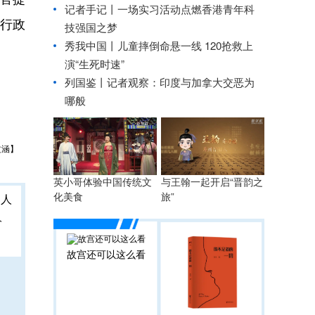
记者手记丨一场实习活动点燃香港青年科
行政
技强国之梦
秀我中国丨
儿童摔倒命悬一线 120抢救上
演“生死时速”
列国鉴丨记者观察：印度与加拿大交恶为
哪般
文涵】
英小哥体验中国传统文
与王翰一起开启“晋韵之
化美食
旅”
人
故宫还可以这么看