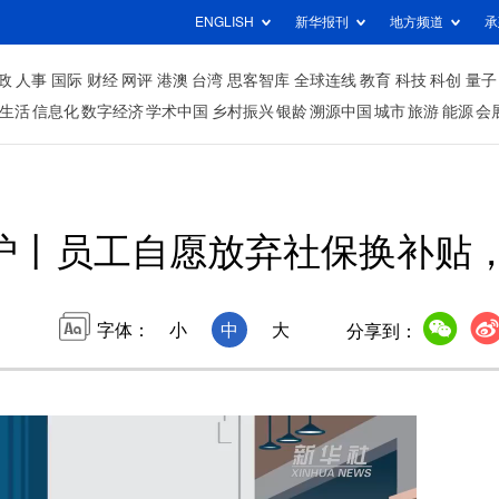
ENGLISH
新华报刊
地方频道
承
政
人事
国际
财经
网评
港澳
台湾
思客智库
全球连线
教育
科技
科创
量子
生活
信息化
数字经济
学术中国
乡村振兴
银龄
溯源中国
城市
旅游
能源
会
护丨员工自愿放弃社保换补贴
字体：
小
中
大
分享到：