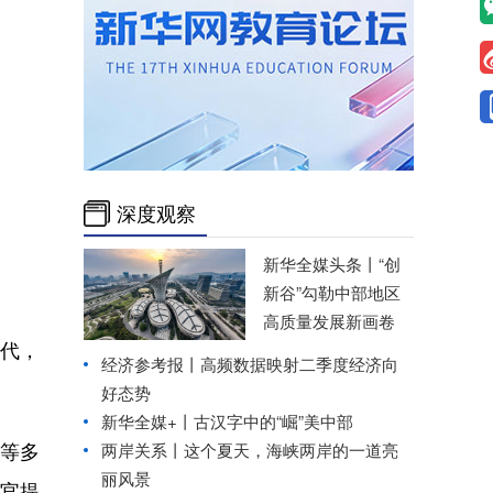
深度观察
新华全媒头条丨
“创
新谷”勾勒中部地区
高质量发展新画卷
代，
经济参考报丨
高频数据映射二季度经济向
好态势
新华全媒+丨
古汉字中的“崛”美中部
等多
两岸关系丨
这个夏天，海峡两岸的一道亮
丽风景
官提