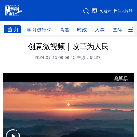
手机版
网站无障碍
PC版本
网站地图
首页
学习进行时
高层
时政
人事
国际
财
创意微视频｜改革为人民
学习进行时
高层
时政
人事
2024-07-15 09:56:15
来源：新华社
国际
财经
网评
港澳
台湾
思客智库
全球连线
教育
科技
科创
量子
体育
文化
书画
健康
军事
访谈
视频
图片
政务
法律
中央文件
金融
汽车
食品
人居
信息化
数字经济