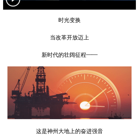
学术中国
乡村振兴
银龄
溯源中国
时光变换
城市
旅游
能源
会展
当改革开放迈上
彩票
娱乐
时尚
悦读
公益
一带一路
亚太网
上市公司
新时代的壮阔征程——
文化产业
地方频道
北京
天津
河北
山西
辽宁
吉林
上海
江苏
浙江
安徽
福建
江西
这是神州大地上的奋进强音