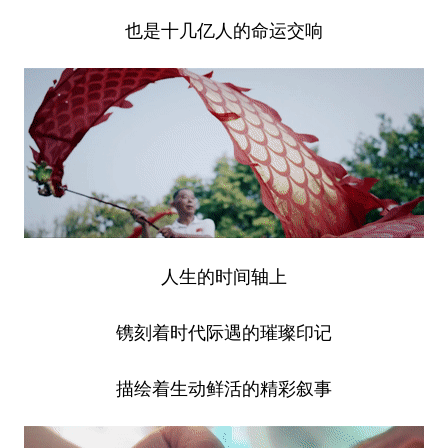
山东
河南
湖北
湖南
也是十几亿人的命运交响
广东
广西
海南
重庆
四川
贵州
云南
西藏
陕西
甘肃
青海
宁夏
新疆
内蒙古
黑龙江
多语种频道
人生的时间轴上
English
Español
Français
عربى
镌刻着时代际遇的璀璨印记
Русский язык
日本語
한국어
Deutsch
Português
描绘着生动鲜活的精彩叙事