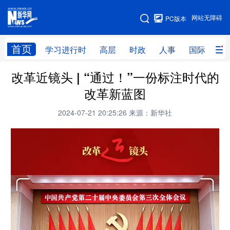
手机版
网站无障碍
PC版本
网站地图
首页
学习进行时
高层
时政
人事
国际
财
改革近镜头 | “通过！”一份标注时代的
学习进行时
高层
时政
人事
改革新蓝图
国际
财经
网评
港澳
2024-07-21 20:25:26
来源：新华社
台湾
思客智库
全球连线
教育
科技
科创
量子
体育
文化
书画
健康
军事
访谈
视频
图片
政务
法律
中央文件
金融
汽车
食品
人居
信息化
数字经济