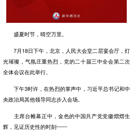
山东
河南
湖北
湖南
广东
广西
海南
重庆
四川
贵州
云南
西藏
盛夏时节，晴空万里。
陕西
甘肃
青海
宁夏
7月18日下午，北京，人民大会堂二层宴会厅，灯
新疆
内蒙古
黑龙江
光璀璨，气氛庄重热烈，党的二十届三中全会第二次
全体会议在此举行。
多语种频道
English
Español
Français
عربى
下午3时许，在热烈的掌声中，习近平总书记和中
央政治局其他领导同志步入会场。
Русский язык
日本語
한국어
Deutsch
Português
主席台帷幕正中，金色的中国共产党党徽熠熠生
辉，见证历史性的时刻——