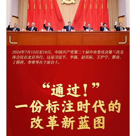
学术中国
乡村振兴
银龄
溯源中国
城市
旅游
能源
会展
彩票
娱乐
时尚
悦读
公益
一带一路
亚太网
上市公司
文化产业
地方频道
北京
天津
河北
山西
辽宁
吉林
上海
江苏
浙江
安徽
福建
江西