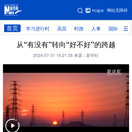
手机版
网站无障碍
PC版本
网站地图
首页
学习进行时
高层
时政
人事
国际
财
从“有没有”转向“好不好”的跨越
学习进行时
高层
时政
人事
2024-07-31 16:21:28
来源：新华社
国际
财经
网评
港澳
台湾
思客智库
全球连线
教育
科技
科创
量子
体育
文化
书画
健康
军事
访谈
视频
图片
政务
法律
中央文件
金融
汽车
食品
人居
信息化
数字经济