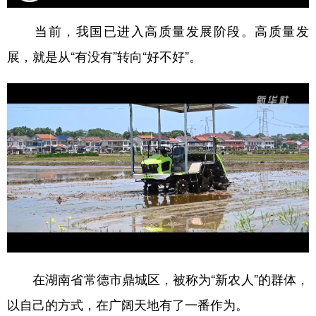
学术中国
乡村振兴
银龄
溯源中国
当前，我国已进入高质量发展阶段。高质量发
展，就是从“有没有”转向“好不好”。
城市
旅游
能源
会展
彩票
娱乐
时尚
悦读
公益
一带一路
亚太网
上市公司
文化产业
地方频道
北京
天津
河北
山西
辽宁
吉林
上海
江苏
在湖南省常德市鼎城区，被称为“新农人”的群体，
浙江
安徽
福建
江西
以自己的方式，在广阔天地有了一番作为。