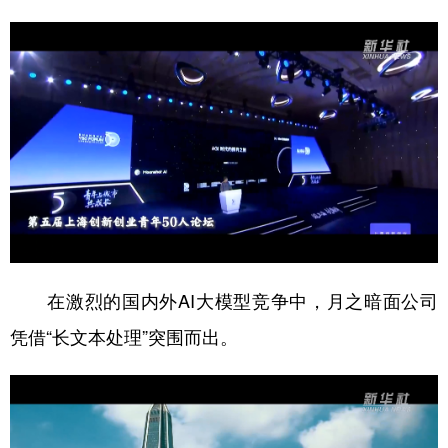
山东
河南
湖北
湖南
广东
广西
海南
重庆
四川
贵州
云南
西藏
陕西
甘肃
青海
宁夏
新疆
内蒙古
黑龙江
多语种频道
English
Español
Français
عربى
在激烈的国内外AI大模型竞争中，月之暗面公司
Русский язык
日本語
한국어
凭借“长文本处理”突围而出。
Deutsch
Português