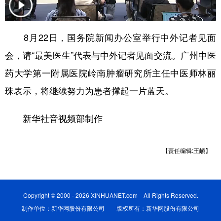
学术中国
乡村振兴
银龄
溯源中国
8月22日，国务院新闻办公室举行中外记者见面
城市
旅游
能源
会展
会，请“最美医生”代表与中外记者见面交流。广州中医
彩票
娱乐
时尚
悦读
药大学第一附属医院岭南肿瘤研究所主任中医师林丽
公益
一带一路
亚太网
上市公司
珠表示，将继续努力为患者撑起一片蓝天。
文化产业
新华社音视频部制作
地方频道
【责任编辑:王頔】
北京
天津
河北
山西
辽宁
吉林
上海
江苏
Copyright © 2000 - 2026 XINHUANET.com All Rights Reserved.
浙江
安徽
福建
江西
制作单位：新华网股份有限公司 版权所有：新华网股份有限公司