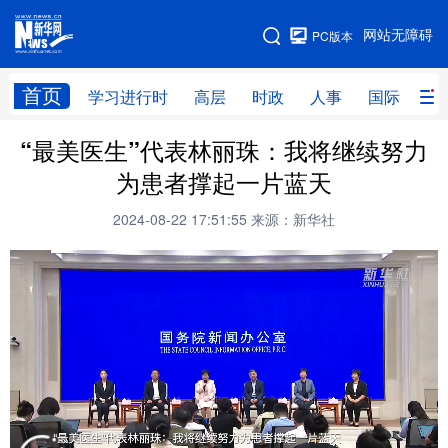
手机版
网站无障碍
PC版本
网站地图
首页
学习进行时
高层
时政
人事
国际
财
“最美医生”代表林丽珠：我将继续努力
学习进行时
高层
时政
人事
为患者撑起一片蓝天
国际
财经
网评
港澳
2024-08-22 17:51:55
来源：新华社
台湾
思客智库
全球连线
教育
科技
科创
量子
体育
文化
书画
健康
军事
访谈
视频
图片
政务
法律
中央文件
金融
汽车
食品
人居
信息化
数字经济