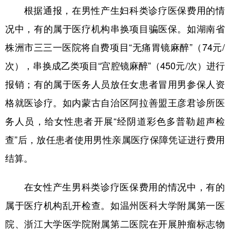
根据通报，在男性产生妇科类诊疗医保费用的情
学术中国
乡村振兴
银龄
溯源中国
况中，有的属于医疗机构串换项目骗医保。如湖南省
城市
旅游
能源
会展
株洲市三三一医院将自费项目“无痛胃镜麻醉”（74元/
彩票
娱乐
时尚
悦读
次），串换成乙类项目“宫腔镜麻醉”（450元/次）进行
报销；有的属于医务人员放任女患者冒用男参保人资
公益
一带一路
亚太网
上市公司
格就医诊疗。如内蒙古自治区阿拉善盟王彦君诊所医
文化产业
务人员，给女性患者开展“经阴道彩色多普勒超声检
查”后，放任患者使用男性亲属医疗保障凭证进行费用
地方频道
结算。
北京
天津
河北
山西
在女性产生男科类诊疗医保费用的情况中，有的
辽宁
吉林
上海
江苏
属于医疗机构乱开检查。如温州医科大学附属第一医
浙江
安徽
福建
江西
院、浙江大学医学院附属第二医院在开展肿瘤标志物