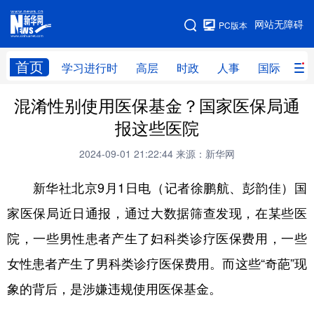
手机版
网站无障碍
PC版本
网站地图
首页
学习进行时
高层
时政
人事
国际
财
混淆性别使用医保基金？国家医保局通
学习进行时
高层
时政
人事
报这些医院
国际
财经
网评
港澳
2024-09-01 21:22:44
来源：新华网
台湾
思客智库
全球连线
教育
新华社北京9月1日电（记者徐鹏航、彭韵佳）国
科技
科创
量子
体育
家医保局近日通报，通过大数据筛查发现，在某些医
文化
书画
健康
军事
院，一些男性患者产生了妇科类诊疗医保费用，一些
访谈
视频
图片
政务
女性患者产生了男科类诊疗医保费用。而这些“奇葩”现
法律
中央文件
金融
汽车
象的背后，是涉嫌违规使用医保基金。
食品
人居
信息化
数字经济