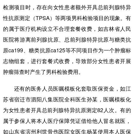
山东
河南
湖北
湖南
检测项目时，存在向女性患者额外开具总前列腺特异
广东
广西
海南
重庆
性抗原测定（TPSA）等两项男科检验项目的现象。有
四川
贵州
云南
西藏
的属于医疗机构设立不合理套餐收费，如吉林省人民
医院将游离前列腺抗原、总前列腺特异抗原与糖类抗
陕西
甘肃
青海
宁夏
原ca199、糖类抗原ca125等不同项目作为一个肿瘤标
新疆
内蒙古
黑龙江
志物组套，进行套餐式收费，导致部分女性患者开展
肿瘤筛查时产生了男科检验费用。
多语种频道
English
Español
Français
عربى
还有的医务人员医嘱模板化套取医保资金，如江
苏省宿迁市泗阳八集医院全科医生孙某，医嘱模板化
Русский язык
日本語
한국어
为女性患者开具总前列腺特异抗原测定82人次。有的
Deutsch
Português
属于参保人将本人医疗保障凭证借给他人冒名就医，
如山东省滨州利世骨伤医院女医生杨某使用本人医保