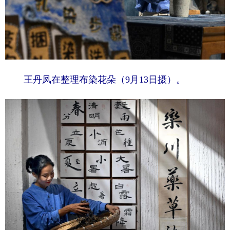
山东
河南
湖北
湖南
广东
广西
海南
重庆
四川
贵州
云南
西藏
陕西
甘肃
青海
宁夏
王丹凤在整理布染花朵（9月13日摄）。
新疆
内蒙古
黑龙江
多语种频道
English
Español
Français
عربى
Русский язык
日本語
한국어
Deutsch
Português