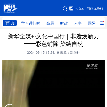
手机版
网站无障碍
PC版本
网站地图
首页
学习进行时
高层
时政
人事
国际
财
新华全媒+·文化中国行｜非遗焕新力
学习进行时
高层
时政
人事
——彩色铺陈 染绘自然
国际
财经
网评
港澳
2024-09-15 19:24:19
来源：新华社
台湾
思客智库
全球连线
教育
科技
科创
量子
体育
文化
书画
健康
军事
访谈
视频
图片
政务
法律
中央文件
金融
汽车
食品
人居
信息化
数字经济