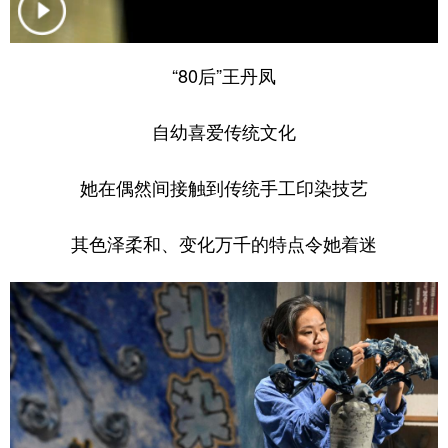
学术中国
乡村振兴
银龄
溯源中国
“80后”王丹凤
城市
旅游
能源
会展
彩票
娱乐
时尚
悦读
自幼喜爱传统文化
公益
一带一路
亚太网
上市公司
她在偶然间接触到传统手工印染技艺
文化产业
其色泽柔和、变化万千的特点令她着迷
地方频道
北京
天津
河北
山西
辽宁
吉林
上海
江苏
浙江
安徽
福建
江西