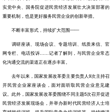
山东
河南
湖北
湖南
实党中央、国务院促进民营经济发展壮大决策部署的
广东
广西
海南
重庆
重要机制，也是更好服务民营企业的创新举措。
四川
贵州
云南
西藏
不断丰富形式，持续扩大范围——
陕西
甘肃
青海
宁夏
新疆
内蒙古
黑龙江
调研座谈、现场会议、专题培训、纸质来信、官
网专栏、电话投诉……记者了解到，与民营企业常态
多语种频道
化沟通交流的渠道正在逐步丰富。
English
Español
Français
عربى
去年以来，国家发展改革委主要负责人9次主持召
Русский язык
日本語
한국어
开民营企业家座谈会，面对面听取民营企业意见建
议。此外，国家发展改革委围绕不同主题5次召开促进
Deutsch
Português
民营经济发展现场会，并举办新时代民营经济人士培