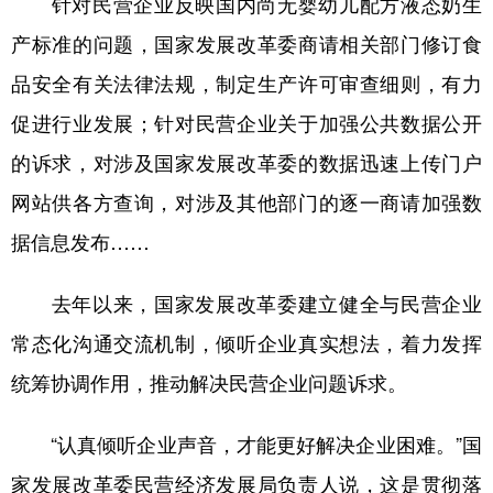
针对民营企业反映国内尚无婴幼儿配方液态奶生
产标准的问题，国家发展改革委商请相关部门修订食
学术中国
乡村振兴
银龄
溯源中国
品安全有关法律法规，制定生产许可审查细则，有力
城市
旅游
能源
会展
促进行业发展；针对民营企业关于加强公共数据公开
彩票
娱乐
时尚
悦读
的诉求，对涉及国家发展改革委的数据迅速上传门户
公益
一带一路
亚太网
上市公司
网站供各方查询，对涉及其他部门的逐一商请加强数
文化产业
据信息发布……
去年以来，国家发展改革委建立健全与民营企业
地方频道
常态化沟通交流机制，倾听企业真实想法，着力发挥
北京
天津
河北
山西
统筹协调作用，推动解决民营企业问题诉求。
辽宁
吉林
上海
江苏
“认真倾听企业声音，才能更好解决企业困难。”国
浙江
安徽
福建
江西
家发展改革委民营经济发展局负责人说，这是贯彻落