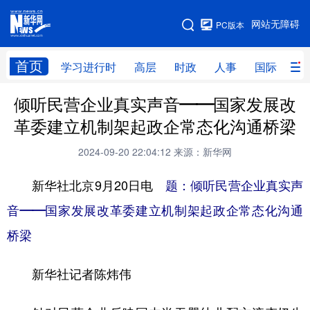
手机版
网站无障碍
PC版本
网站地图
首页
学习进行时
高层
时政
人事
国际
财
倾听民营企业真实声音——国家发展改
学习进行时
高层
时政
人事
革委建立机制架起政企常态化沟通桥梁
国际
财经
网评
港澳
2024-09-20 22:04:12
来源：新华网
台湾
思客智库
全球连线
教育
新华社北京9月20日电
题：倾听民营企业真实声
科技
科创
量子
体育
音——国家发展改革委建立机制架起政企常态化沟通
文化
书画
健康
军事
桥梁
访谈
视频
图片
政务
新华社记者陈炜伟
法律
中央文件
金融
汽车
食品
人居
信息化
数字经济