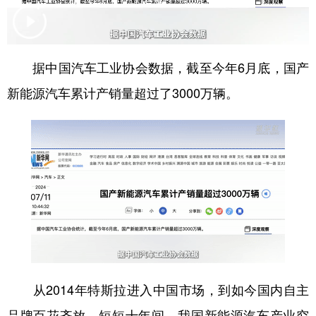
学术中国
乡村振兴
银龄
溯源中国
城市
旅游
能源
会展
据中国汽车工业协会数据，截至今年6月底，国产
彩票
娱乐
时尚
悦读
新能源汽车累计产销量超过了3000万辆。
公益
一带一路
亚太网
上市公司
文化产业
地方频道
北京
天津
河北
山西
辽宁
吉林
上海
江苏
从2014年特斯拉进入中国市场，到如今国内自主
浙江
安徽
福建
江西
品牌百花齐放，短短十年间，我国新能源汽车产业究