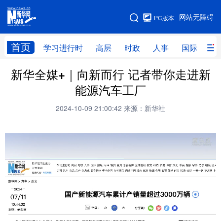
手机版
网站无障碍
PC版本
网站地图
首页
学习进行时
高层
时政
人事
国际
财
新华全媒+｜向新而行 记者带你走进新
学习进行时
高层
时政
人事
能源汽车工厂
国际
财经
网评
港澳
2024-10-09 21:00:42
来源：新华社
台湾
思客智库
全球连线
教育
科技
科创
量子
体育
文化
书画
健康
军事
访谈
视频
图片
政务
法律
中央文件
金融
汽车
食品
人居
信息化
数字经济