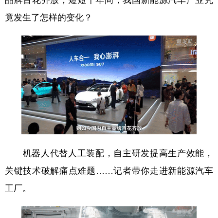
山东
河南
湖北
湖南
竟发生了怎样的变化？
广东
广西
海南
重庆
四川
贵州
云南
西藏
陕西
甘肃
青海
宁夏
新疆
内蒙古
黑龙江
多语种频道
English
Español
Français
عربى
机器人代替人工装配，自主研发提高生产效能，
Русский язык
日本語
한국어
关键技术破解痛点难题……记者带你走进新能源汽车
Deutsch
Português
工厂。