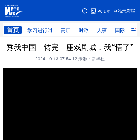
手机版
网站无障碍
PC版本
网站地图
首页
学习进行时
高层
时政
人事
国际
财
秀我中国｜转完一座戏剧城，我“悟了”
学习进行时
高层
时政
人事
2024-10-13 07:54:12
来源：新华社
国际
财经
网评
港澳
台湾
思客智库
全球连线
教育
科技
科创
量子
体育
文化
书画
健康
军事
访谈
视频
图片
政务
法律
中央文件
金融
汽车
食品
人居
信息化
数字经济