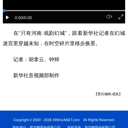
山东
河南
湖北
湖南
广东
广西
海南
重庆
0:00
/0:00
四川
贵州
云南
西藏
在“只有河南·戏剧幻城”，跟着新华社记者在幻城
陕西
甘肃
青海
宁夏
迷宫里穿越未知，在时空碎片里移步换景。
新疆
内蒙古
黑龙江
记者：胡拿云、钟焯
多语种频道
新华社音视频部制作
English
Español
Français
عربى
【责任编辑:成岚】
Русский язык
日本語
한국어
Deutsch
Português
Copyright © 2000 - 2026 XINHUANET.com All Rights Reserved.
制作单位：新华网股份有限公司 版权所有：新华网股份有限公司