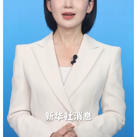
学术中国
乡村振兴
银龄
溯源中国
城市
旅游
能源
会展
彩票
娱乐
时尚
悦读
公益
一带一路
亚太网
上市公司
文化产业
地方频道
北京
天津
河北
山西
辽宁
吉林
上海
江苏
浙江
安徽
福建
江西