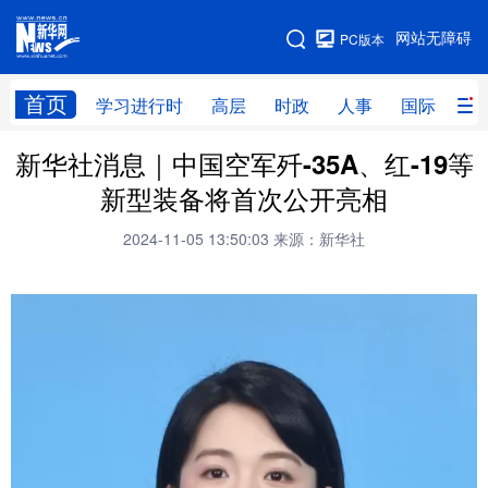
手机版
网站无障碍
PC版本
网站地图
首页
学习进行时
高层
时政
人事
国际
财
新华社消息｜中国空军歼-35A、红-19等
学习进行时
高层
时政
人事
新型装备将首次公开亮相
国际
财经
网评
港澳
2024-11-05 13:50:03
来源：新华社
台湾
思客智库
全球连线
教育
科技
科创
量子
体育
文化
书画
健康
军事
访谈
视频
图片
政务
法律
中央文件
金融
汽车
食品
人居
信息化
数字经济