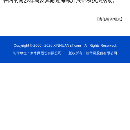
在内的南沙群岛及其附近海域开展维权执法活动。
学术中国
乡村振兴
银龄
溯源中国
【责任编辑:成岚】
城市
旅游
能源
会展
彩票
娱乐
时尚
悦读
Copyright © 2000 - 2026 XINHUANET.com All Rights Reserved.
公益
一带一路
亚太网
上市公司
制作单位：新华网股份有限公司 版权所有：新华网股份有限公司
文化产业
地方频道
北京
天津
河北
山西
辽宁
吉林
上海
江苏
浙江
安徽
福建
江西