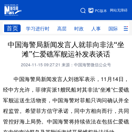
手机版
网站无障碍
PC版本
网站地图
首页
学习进行时
高层
时政
人事
国际
财
中国海警局新闻发言人就菲向非法“坐
学习进行时
高层
时政
人事
滩”仁爱礁军舰运补发表谈话
国际
财经
网评
港澳
2024-11-15 09:27:21
来源：中国海警微信公众号
台湾
思客智库
全球连线
教育
中国海警局新闻发言人刘德军表示，11月14日，
科技
科创
量子
体育
经中方允许，菲律宾派1艘民船对其非法“坐滩”仁爱礁
文化
书画
健康
军事
军舰运送生活物资，中国海警对菲船只询问确认并全
访谈
视频
图片
政务
程监管。希望菲方信守承诺，同中方相向而行，共同
法律
中央文件
金融
汽车
管控好海上局势。中国海警将持续依法在包括仁爱礁
食品
人居
信息化
数字经济