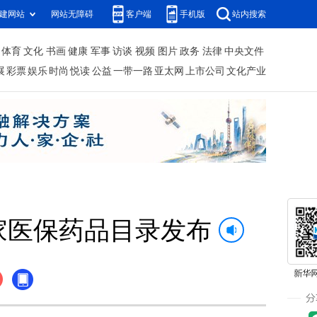
建网站
网站无障碍
客户端
手机版
站内搜索
体育
文化
书画
健康
军事
访谈
视频
图片
政务
法律
中央文件
展
彩票
娱乐
时尚
悦读
公益
一带一路
亚太网
上市公司
文化产业
家医保药品目录发布