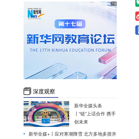
深度观察
新华全媒头条
丨
“链”上话合作 携手
创未来
新华全媒+丨
应对寒潮降雪 北方多地多措并