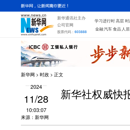
新华通讯社主办
学习进行时
高层
时
公司官网
金融
汽车
食品
人居
股票代码：
603888
新华网
>
时政
> 正文
2024
新华社权威快报
11/28
10:03:07
来源：新华网