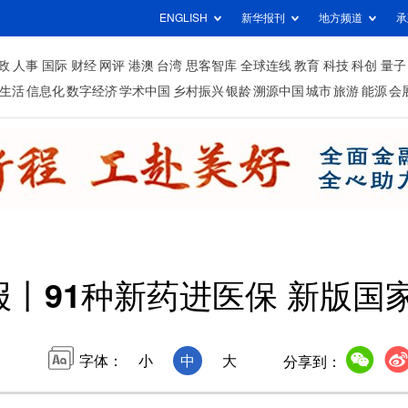
ENGLISH
新华报刊
地方频道
承
政
人事
国际
财经
网评
港澳
台湾
思客智库
全球连线
教育
科技
科创
量子
生活
信息化
数字经济
学术中国
乡村振兴
银龄
溯源中国
城市
旅游
能源
会
丨91种新药进医保 新版国
字体：
小
中
大
分享到：