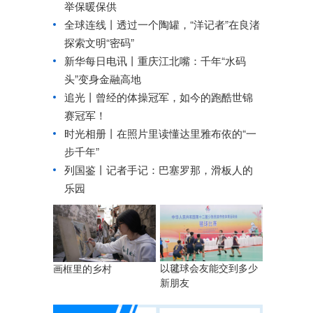
举保暖保供
全球连线丨
透过一个陶罐，“洋记者”在良渚
探索文明“密码”
新华每日电讯丨
重庆江北嘴：千年“水码
头”变身金融高地
追光丨
曾经的体操冠军，如今的跑酷世锦
赛冠军！
时光相册丨在照片里读懂达里雅布依的“一
步千年”
列国鉴丨记者手记：巴塞罗那，滑板人的
乐园
以毽球会友能交到多少
画框里的乡村
新朋友