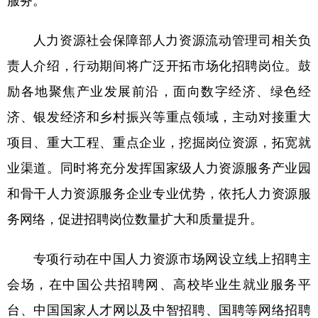
服务。
学术中国
乡村振兴
银龄
溯源中国
人力资源社会保障部人力资源流动管理司相关负
城市
旅游
能源
会展
责人介绍，行动期间将广泛开拓市场化招聘岗位。鼓
彩票
娱乐
时尚
悦读
励各地聚焦产业发展前沿，面向数字经济、绿色经
济、银发经济和乡村振兴等重点领域，主动对接重大
公益
一带一路
亚太网
上市公司
项目、重大工程、重点企业，挖掘岗位资源，拓宽就
文化产业
业渠道。同时将充分发挥国家级人力资源服务产业园
和骨干人力资源服务企业专业优势，依托人力资源服
地方频道
务网络，促进招聘岗位数量扩大和质量提升。
北京
天津
河北
山西
专项行动在中国人力资源市场网设立线上招聘主
辽宁
吉林
上海
江苏
会场，在中国公共招聘网、高校毕业生就业服务平
浙江
安徽
福建
江西
台、中国国家人才网以及中智招聘、国聘等网络招聘