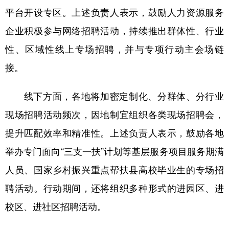
山东
河南
湖北
湖南
平台开设专区。上述负责人表示，鼓励人力资源服务
广东
广西
海南
重庆
企业积极参与网络招聘活动，持续推出群体性、行业
四川
贵州
云南
西藏
性、区域性线上专场招聘，并与专项行动主会场链
接。
陕西
甘肃
青海
宁夏
新疆
内蒙古
黑龙江
线下方面，各地将加密定制化、分群体、分行业
现场招聘活动频次，因地制宜组织各类现场招聘会，
多语种频道
提升匹配效率和精准性。上述负责人表示，鼓励各地
English
Español
Français
عربى
举办专门面向“三支一扶”计划等基层服务项目服务期满
人员、国家乡村振兴重点帮扶县高校毕业生的专场招
Русский язык
日本語
한국어
聘活动。行动期间，还将组织多种形式的进园区、进
Deutsch
Português
校区、进社区招聘活动。