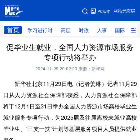
手机版
网站无障碍
PC版本
网站地图
首页
学习进行时
高层
时政
人事
国际
财
促毕业生就业，全国人力资源市场服务
学习进行时
高层
时政
人事
专项行动将举办
国际
财经
网评
港澳
2024-11-29 20:02:20
来源：新华网
台湾
思客智库
全球连线
教育
新华社北京11月29日电（记者姜琳）记者11月29
科技
科创
量子
体育
日从人力资源社会保障部获悉，人力资源社会保障部
文化
书画
健康
军事
将于12月1日至31日举办全国人力资源市场高校毕业生
访谈
视频
图片
政务
就业服务专项行动，为2025届及往届离校未就业高校
法律
中央文件
金融
汽车
毕业生、“三支一扶”计划等基层服务项目人员提供就业
食品
人居
信息化
数字经济