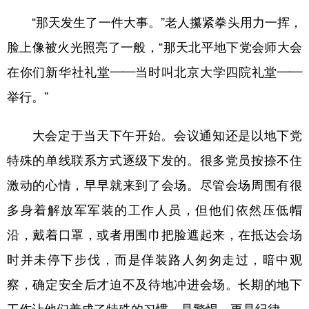
山东
河南
湖北
湖南
“那天发生了一件大事。”老人攥紧拳头用力一挥，
广东
广西
海南
重庆
脸上像被火光照亮了一般，“那天北平地下党会师大会
四川
贵州
云南
西藏
在你们新华社礼堂——当时叫北京大学四院礼堂——
陕西
甘肃
青海
宁夏
举行。”
新疆
内蒙古
黑龙江
大会定于当天下午开始。会议通知还是以地下党
特殊的单线联系方式逐级下发的。很多党员按捺不住
多语种频道
激动的心情，早早就来到了会场。尽管会场周围有很
English
Español
Français
عربى
多身着解放军军装的工作人员，但他们依然压低帽
Русский язык
日本語
한국어
沿，戴着口罩，或者用围巾把脸遮起来，在抵达会场
时并未停下步伐，而是佯装路人匆匆走过，暗中观
Deutsch
Português
察，确定安全后才迫不及待地冲进会场。长期的地下