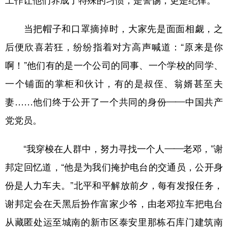
工作让他们养成了特殊的习惯，是警惕，更是纪律。
当把帽子和口罩摘掉时，大家先是面面相觑，之
后便欣喜若狂，纷纷指着对方高声喊道：“原来是你
啊！”他们有的是一个公司的同事、一个学校的同学、
一个铺面的掌柜和伙计，有的是叔侄、翁婿甚至夫
妻……他们终于公开了一个共同的身份——中国共产
党党员。
“我穿梭在人群中，努力寻找一个人——老邓，”谢
邦定回忆道，“他是为我们掩护电台的交通员，公开身
份是人力车夫。”北平和平解放前夕，每有发报任务，
谢邦定会在天黑后扮作富家少爷，由老邓拉车把电台
从藏匿处运至城南的新市区泰安里那栋石库门建筑南