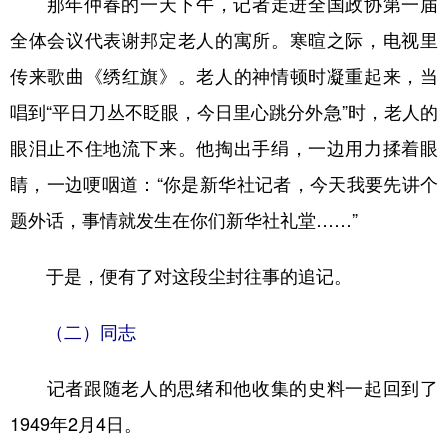
那年仲春的一天下午，记者走进全国政协第一届
全体会议代表谢邦定老人的寓所。寒暄之际，电视里
学术中国
乡村振兴
银龄
溯源中国
传来歌曲《绣红旗》。老人的神情顿时凝重起来，当
城市
旅游
能源
会展
唱到“平日刀丛不眨眼，今日里心跳分外急”时，老人的
彩票
娱乐
时尚
悦读
眼泪止不住地流下来。他掏出手绢，一边用力揉着眼
公益
一带一路
亚太网
上市公司
睛，一边哽咽道：“你是新华社记者，今天我要先讲个
文化产业
题外话，事情就发生在你们新华社礼堂……”
于是，便有了对这段尘封往事的追记。
地方频道
北京
天津
河北
山西
（二）同志
辽宁
吉林
上海
江苏
记者跟随老人的思绪和他收集的史料一起回到了
浙江
安徽
福建
江西
1949年2月4日。