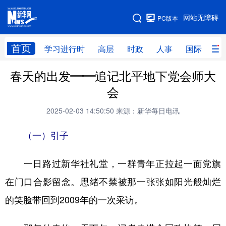
手机版
网站无障碍
PC版本
网站地图
首页
学习进行时
高层
时政
人事
国际
财
春天的出发——追记北平地下党会师大
学习进行时
高层
时政
人事
会
国际
财经
网评
港澳
2025-02-03 14:50:50
来源：新华每日电讯
台湾
思客智库
全球连线
教育
（一）引子
科技
科创
量子
体育
文化
书画
健康
军事
一日路过新华社礼堂，一群青年正拉起一面党旗
在门口合影留念。思绪不禁被那一张张如阳光般灿烂
访谈
视频
图片
政务
的笑脸带回到2009年的一次采访。
法律
中央文件
金融
汽车
食品
人居
信息化
数字经济