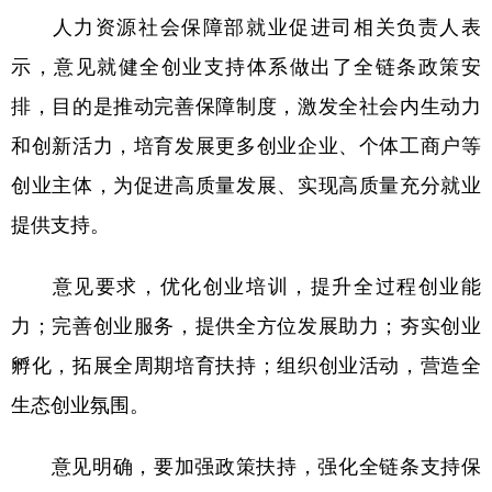
人力资源社会保障部就业促进司相关负责人表
学术中国
乡村振兴
银龄
溯源中国
示，意见就健全创业支持体系做出了全链条政策安
城市
旅游
能源
会展
排，目的是推动完善保障制度，激发全社会内生动力
彩票
娱乐
时尚
悦读
和创新活力，培育发展更多创业企业、个体工商户等
公益
一带一路
亚太网
上市公司
创业主体，为促进高质量发展、实现高质量充分就业
提供支持。
文化产业
意见要求，优化创业培训，提升全过程创业能
地方频道
力；完善创业服务，提供全方位发展助力；夯实创业
北京
天津
河北
山西
孵化，拓展全周期培育扶持；组织创业活动，营造全
生态创业氛围。
辽宁
吉林
上海
江苏
浙江
安徽
福建
江西
意见明确，要加强政策扶持，强化全链条支持保