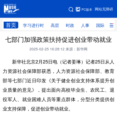
手机版
网站无障碍
PC版本
网站地图
首页
学习进行时
高层
时政
人事
国际
财
七部门加强政策扶持促进创业带动就业
学习进行时
高层
时政
人事
2025-02-25 16:28:12
来源：新华网
国际
财经
网评
港澳
新华社北京2月25日电（记者姜琳）记者25日从人
台湾
思客智库
全球连线
教育
力资源社会保障部获悉，人力资源社会保障部、教育
科技
科创
量子
体育
部等七部门近日印发《关于健全创业支持体系提升创
文化
书画
健康
军事
业质量的意见》，提出面向高校毕业生、农民工、退
访谈
视频
图片
政务
役军人、就业困难人员等重点群体，分型分类提供创
法律
中央文件
金融
汽车
业支持保障，促进创业带动就业。
食品
人居
信息化
数字经济