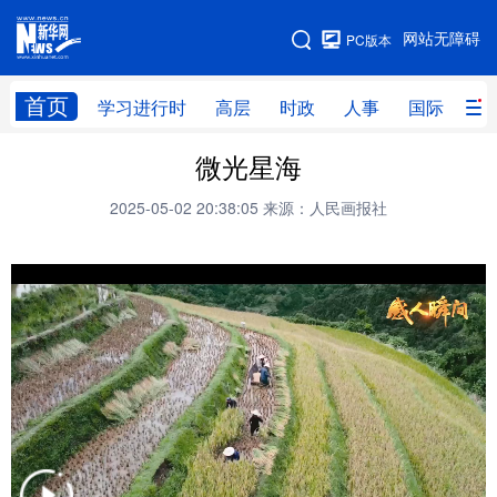
手机版
网站无障碍
PC版本
网站地图
首页
学习进行时
高层
时政
人事
国际
财
微光星海
学习进行时
高层
时政
人事
2025-05-02 20:38:05
来源：人民画报社
国际
财经
网评
港澳
台湾
思客智库
全球连线
教育
科技
科创
量子
体育
文化
书画
健康
军事
访谈
视频
图片
政务
法律
中央文件
金融
汽车
食品
人居
信息化
数字经济