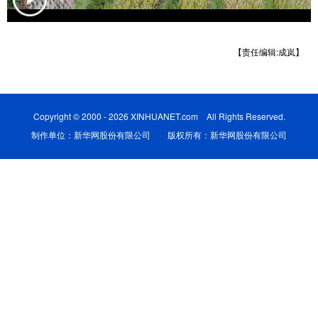
学术中国
乡村振兴
银龄
溯源中国
【责任编辑:成岚】
城市
旅游
能源
会展
彩票
娱乐
时尚
悦读
Copyright © 2000 - 2026 XINHUANET.com All Rights Reserved.
公益
一带一路
亚太网
上市公司
制作单位：新华网股份有限公司 版权所有：新华网股份有限公司
文化产业
地方频道
北京
天津
河北
山西
辽宁
吉林
上海
江苏
浙江
安徽
福建
江西