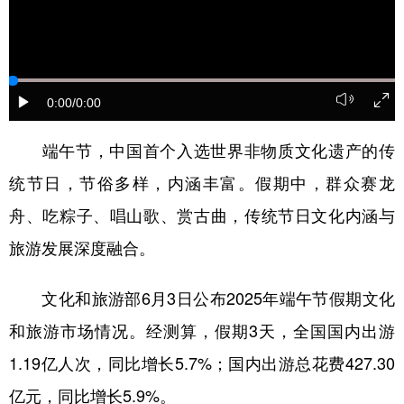
山东
河南
湖北
湖南
广东
广西
海南
重庆
四川
贵州
云南
西藏
0:00
/0:00
陕西
甘肃
青海
宁夏
端午节，中国首个入选世界非物质文化遗产的传
新疆
内蒙古
黑龙江
统节日，节俗多样，内涵丰富。假期中，群众赛龙
舟、吃粽子、唱山歌、赏古曲，传统节日文化内涵与
多语种频道
旅游发展深度融合。
English
Español
Français
عربى
文化和旅游部6月3日公布2025年端午节假期文化
Русский язык
日本語
한국어
和旅游市场情况。经测算，假期3天，全国国内出游
Deutsch
Português
1.19亿人次，同比增长5.7%；国内出游总花费427.30
亿元，同比增长5.9%。