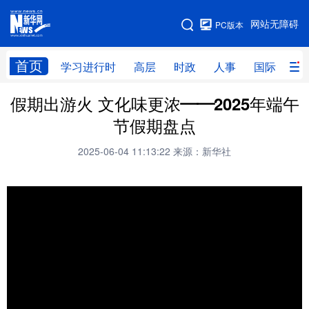
手机版
网站无障碍
PC版本
网站地图
首页
学习进行时
高层
时政
人事
国际
财
假期出游火 文化味更浓——2025年端午
学习进行时
高层
时政
人事
节假期盘点
国际
财经
网评
港澳
2025-06-04 11:13:22
来源：新华社
台湾
思客智库
全球连线
教育
科技
科创
量子
体育
文化
书画
健康
军事
访谈
视频
图片
政务
法律
中央文件
金融
汽车
食品
人居
信息化
数字经济