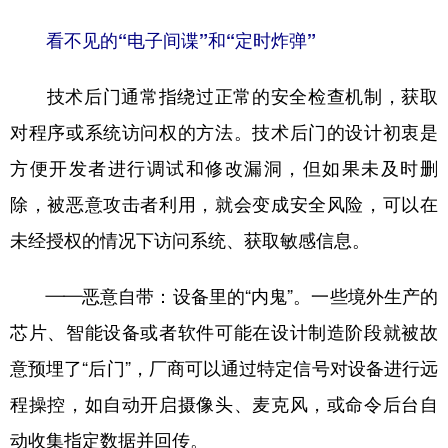
看不见的“电子间谍”和“定时炸弹”
学术中国
乡村振兴
银龄
溯源中国
城市
旅游
能源
会展
技术后门通常指绕过正常的安全检查机制，获取
彩票
娱乐
时尚
悦读
对程序或系统访问权的方法。技术后门的设计初衷是
公益
一带一路
亚太网
上市公司
方便开发者进行调试和修改漏洞，但如果未及时删
除，被恶意攻击者利用，就会变成安全风险，可以在
文化产业
未经授权的情况下访问系统、获取敏感信息。
地方频道
——恶意自带：设备里的“内鬼”。一些境外生产的
北京
天津
河北
山西
芯片、智能设备或者软件可能在设计制造阶段就被故
意预埋了“后门”，厂商可以通过特定信号对设备进行远
辽宁
吉林
上海
江苏
程操控，如自动开启摄像头、麦克风，或命令后台自
浙江
安徽
福建
江西
动收集指定数据并回传。