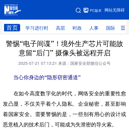
手机版
网站无障碍
PC版本
网站地图
首页
学习进行时
高层
时政
人事
国际
财
警惕“电子间谍”！境外生产芯片可能故
学习进行时
高层
时政
人事
意留“后门” 摄像头被远程开启
国际
财经
网评
港澳
2025-07-21 07:13:21
来源：国家安全部微信公众号
台湾
思客智库
全球连线
教育
当心你身边的“隐形窃密通道”
科技
科创
量子
体育
文化
书画
健康
军事
在如今高度数字化的时代，网络安全的重要性愈
发凸显，不仅关乎着个人隐私、企业秘密，甚至影响
访谈
视频
图片
政务
着国家安全。需要警惕的是，一些别有用心的设计或
法律
中央文件
金融
汽车
恶意植入的技术后门，可能成为失泄密的导火索。
食品
人居
信息化
数字经济