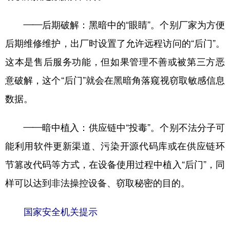
山东
河南
湖北
湖南
——后期破解：黑暗中的“眼睛”。个别厂家为方便
广东
广西
海南
重庆
后期维修维护，出厂时设置了允许远程访问的“后门”。
四川
贵州
云南
西藏
这本是售后服务功能，但如果管理不善或被第三方恶
陕西
甘肃
青海
宁夏
意破解，这个“后门”就会在黑暗角落窥视窃取敏感信息
新疆
内蒙古
黑龙江
数据。
多语种频道
——暗中植入：供应链中“投毒”。个别不法分子可
能利用软件更新渠道、污染开源代码库或在供应链环
English
Español
Français
عربى
节篡改代码等方式，在设备使用过程中植入“后门”，同
Русский язык
日本語
한국어
样可以达到非法操控设备、窃取秘密的目的。
Deutsch
Português
国家安全机关提示