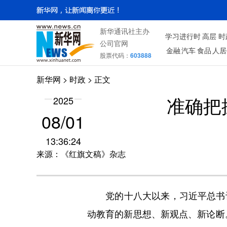
新华通讯社主办
学习进行时
高层
时
公司官网
金融
汽车
食品
人居
股票代码：
603888
新华网
>
时政
> 正文
2025
准确把
08/01
13:36:24
来源：《红旗文稿》杂志
党的十八大以来，习近平总书记
动教育的新思想、新观点、新论断