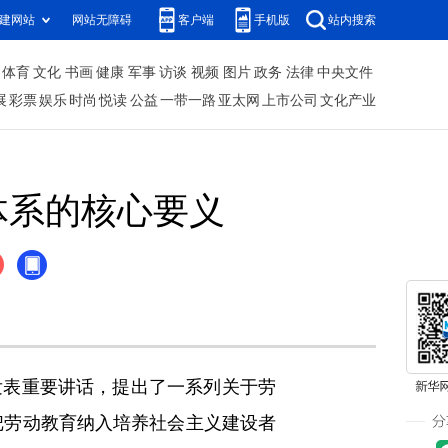
建网站
网站无障碍
客户端
手机版
站内搜索
体育
文化
书画
健康
军事
访谈
视频
图片
政务
法律
中央文件
展
彩票
娱乐
时尚
悦读
公益
一带一路
亚太网
上市公司
文化产业
体系的核心要义
表重要讲话，提出了一系列关于劳
把劳动教育纳入培养社会主义建设者