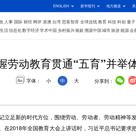
ENGLISH
新华报刊
地方频道
承
政
人事
国际
财经
网评
港澳
台湾
思客智库
全球连线
教育
科技
科创
量子
生活
信息化
数字经济
学术中国
乡村振兴
银龄
溯源中国
城市
旅游
能源
会
握劳动教育贯通“五育”并举
字体：
小
中
大
分享到：
立足新的时代方位，围绕劳动、劳动者、劳动精神等发
。在2018年全国教育大会上讲话时，习近平总书记要求