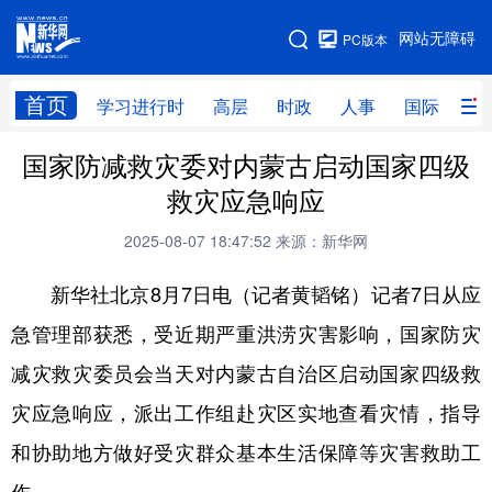
手机版
网站无障碍
PC版本
网站地图
首页
学习进行时
高层
时政
人事
国际
财
国家防减救灾委对内蒙古启动国家四级
学习进行时
高层
时政
人事
救灾应急响应
国际
财经
网评
港澳
2025-08-07 18:47:52
来源：新华网
台湾
思客智库
全球连线
教育
新华社北京8月7日电（记者黄韬铭）记者7日从应
科技
科创
量子
体育
急管理部获悉，受近期严重洪涝灾害影响，国家防灾
文化
书画
健康
军事
减灾救灾委员会当天对内蒙古自治区启动国家四级救
访谈
视频
图片
政务
灾应急响应，派出工作组赴灾区实地查看灾情，指导
法律
中央文件
金融
汽车
和协助地方做好受灾群众基本生活保障等灾害救助工
食品
人居
信息化
数字经济