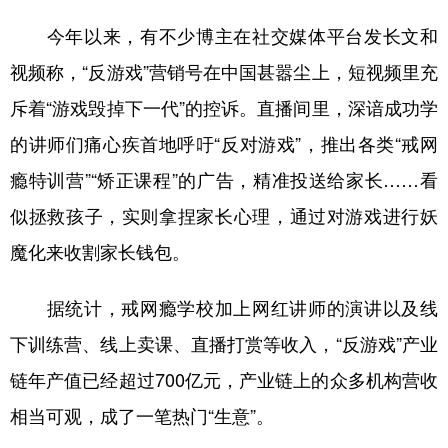
山东
河南
湖北
湖南
今年以来，有不少博主在社交媒体平台发长文和
广东
广西
海南
重庆
视频称，“反游戏”营销号在中国甚嚣尘上，短视频里充
四川
贵州
云南
西藏
斥着“游戏毁掉下一代”的控诉。直播间里，深谙成功学
陕西
甘肃
青海
宁夏
的讲师们痛心疾首地呼吁“反对游戏”，推出各类“戒网
新疆
内蒙古
黑龙江
瘾特训营”“矫正课程”的广告，精准投送给家长……看
似拯救孩子，实则拿捏家长心理，通过对游戏进行妖
多语种频道
魔化来收割家长钱包。
English
Español
Français
عربى
据统计，戒网瘾学校加上网红讲师的演讲以及线
Русский язык
日本語
한국어
下训练营、线上卖课、直播打赏等收入，“反游戏”产业
Deutsch
Português
链年产值已经超过700亿元，产业链上的众多机构营收
相当可观，成了一笔热门“生意”。