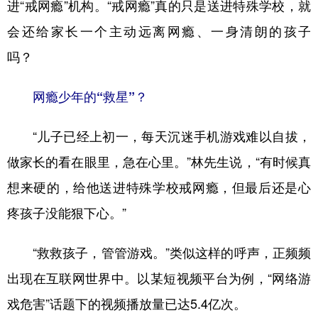
进“戒网瘾”机构。“戒网瘾”真的只是送进特殊学校，就
学术中国
乡村振兴
银龄
溯源中国
会还给家长一个主动远离网瘾、一身清朗的孩子
吗？
城市
旅游
能源
会展
彩票
娱乐
时尚
悦读
网瘾少年的“救星”？
公益
一带一路
亚太网
上市公司
“儿子已经上初一，每天沉迷手机游戏难以自拔，
文化产业
做家长的看在眼里，急在心里。”林先生说，“有时候真
想来硬的，给他送进特殊学校戒网瘾，但最后还是心
地方频道
疼孩子没能狠下心。”
北京
天津
河北
山西
“救救孩子，管管游戏。”类似这样的呼声，正频频
辽宁
吉林
上海
江苏
出现在互联网世界中。以某短视频平台为例，“网络游
浙江
安徽
福建
江西
戏危害”话题下的视频播放量已达5.4亿次。