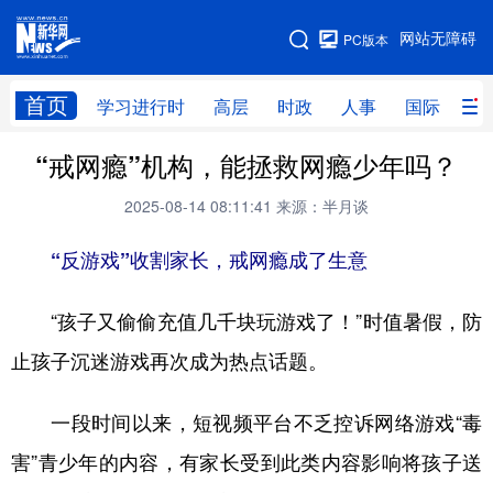
手机版
网站无障碍
PC版本
网站地图
首页
学习进行时
高层
时政
人事
国际
财
“戒网瘾”机构，能拯救网瘾少年吗？
学习进行时
高层
时政
人事
2025-08-14 08:11:41
来源：半月谈
国际
财经
网评
港澳
“反游戏”收割家长，戒网瘾成了生意
台湾
思客智库
全球连线
教育
科技
科创
量子
体育
“孩子又偷偷充值几千块玩游戏了！”时值暑假，防
文化
书画
健康
军事
止孩子沉迷游戏再次成为热点话题。
访谈
视频
图片
政务
一段时间以来，短视频平台不乏控诉网络游戏“毒
法律
中央文件
金融
汽车
害”青少年的内容，有家长受到此类内容影响将孩子送
食品
人居
信息化
数字经济