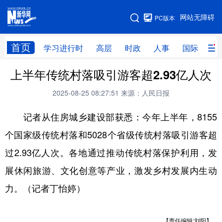
手机版
网站无障碍
PC版本
网站地图
首页
学习进行时
高层
时政
人事
国际
财
上半年传统村落吸引游客超2.93亿人次
学习进行时
高层
时政
人事
2025-08-25 08:27:51
来源：人民日报
国际
财经
网评
港澳
记者从住房城乡建设部获悉：今年上半年，8155
台湾
思客智库
全球连线
教育
个国家级传统村落和5028个省级传统村落吸引游客超
科技
科创
量子
体育
过2.93亿人次。各地通过推动传统村落保护利用，发
文化
书画
健康
军事
展休闲旅游、文化创意等产业，激发乡村发展内生动
访谈
视频
图片
政务
力。（记者丁怡婷）
法律
中央文件
金融
汽车
食品
人居
信息化
数字经济
【责任编辑:刘阳】