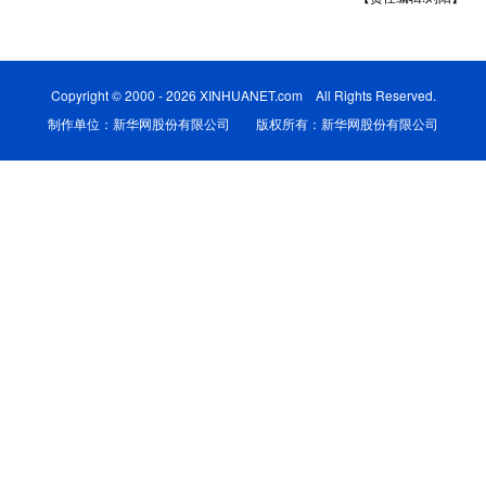
学术中国
乡村振兴
银龄
溯源中国
城市
旅游
能源
会展
Copyright © 2000 - 2026 XINHUANET.com All Rights Reserved.
制作单位：新华网股份有限公司 版权所有：新华网股份有限公司
彩票
娱乐
时尚
悦读
公益
一带一路
亚太网
上市公司
文化产业
地方频道
北京
天津
河北
山西
辽宁
吉林
上海
江苏
浙江
安徽
福建
江西