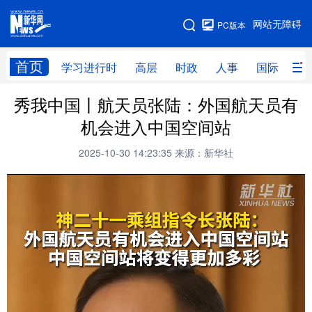
手机版
网站无障碍
PC版本
网站地图
首页
学习进行时
高层
时政
人事
国际
财
秀我中国丨航天员张陆：外国航天员有
学习进行时
高层
时政
人事
机会进入中国空间站
国际
财经
网评
港澳
2025-10-30 14:23:35
来源：新华社
台湾
思客智库
全球连线
教育
科技
科创
量子
体育
文化
书画
健康
军事
访谈
视频
图片
政务
法律
中央文件
金融
汽车
食品
人居
信息化
数字经济