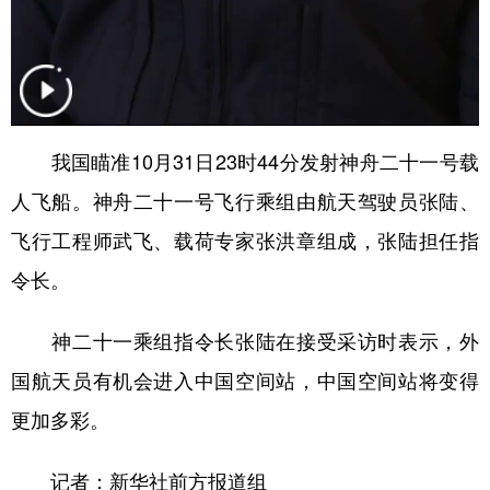
山东
河南
湖北
湖南
广东
广西
海南
重庆
四川
贵州
云南
西藏
陕西
甘肃
青海
宁夏
我国瞄准10月31日23时44分发射神舟二十一号载
新疆
内蒙古
黑龙江
人飞船。神舟二十一号飞行乘组由航天驾驶员张陆、
飞行工程师武飞、载荷专家张洪章组成，张陆担任指
多语种频道
令长。
English
Español
Français
عربى
神二十一乘组指令长张陆在接受采访时表示，外
Русский язык
日本語
한국어
国航天员有机会进入中国空间站，中国空间站将变得
Deutsch
Português
更加多彩。
记者：新华社前方报道组