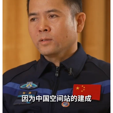
学术中国
乡村振兴
银龄
溯源中国
城市
旅游
能源
会展
彩票
娱乐
时尚
悦读
公益
一带一路
亚太网
上市公司
文化产业
地方频道
北京
天津
河北
山西
辽宁
吉林
上海
江苏
浙江
安徽
福建
江西