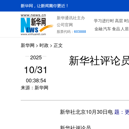
新华通讯社主办
学习进行时
高层
时
公司官网
金融
汽车
食品
人居
股票代码：
603888
新华网
>
时政
> 正文
2025
新华社评论
10/31
00:38:54
来源：新华网
新华社北京10月30日电
题：
新华社评论员