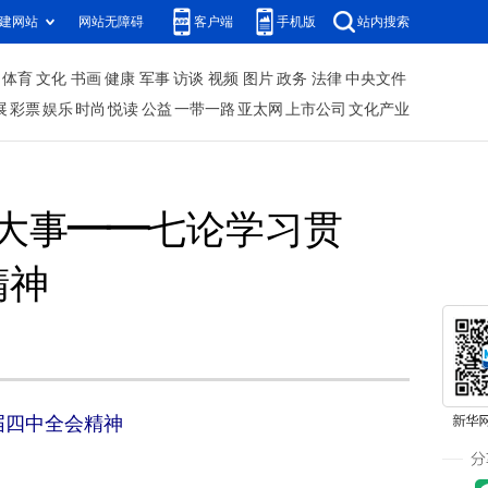
建网站
网站无障碍
客户端
手机版
站内搜索
体育
文化
书画
健康
军事
访谈
视频
图片
政务
法律
中央文件
展
彩票
娱乐
时尚
悦读
公益
一带一路
亚太网
上市公司
文化产业
大事——七论学习贯
精神
届四中全会精神