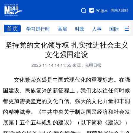
手机版
网站无障碍
PC版本
网站地图
首页
学习进行时
高层
时政
人事
国际
财
坚持党的文化领导权 扎实推进社会主义
学习进行时
高层
时政
人事
文化强国建设
国际
财经
网评
港澳
2025-11-14 14:11:55
来源：光明日报
台湾
思客智库
全球连线
教育
文化繁荣兴盛是中国式现代化的重要标志。在强
科技
科创
量子
体育
国建设、民族复兴的新征程上，我们比以往任何时候
文化
书画
健康
军事
都更加需要坚定的文化自信、强大的文化力量和丰润
访谈
视频
图片
政务
的精神滋养。《中共中央关于制定国民经济和社会发
法律
中央文件
金融
汽车
展第十五个五年规划的建议》（以下简称《建议》）
食品
人居
信息化
数字经济