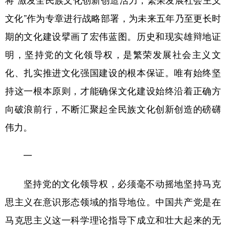
将“激发全民族文化创新创造活力，繁荣发展社会主义
文化”作为专章进行战略部署，为未来五年乃至更长时
学术中国
乡村振兴
银龄
溯源中国
期的文化建设擘画了宏伟蓝图。历史和现实雄辩地证
城市
旅游
能源
会展
明，坚持党的文化领导权，是繁荣发展社会主义文
彩票
娱乐
时尚
悦读
化、扎实推进文化强国建设的根本保证。唯有始终坚
公益
一带一路
亚太网
上市公司
持这一根本原则，才能确保文化建设始终沿着正确方
文化产业
向破浪前行，不断汇聚起全民族文化创新创造的磅礴
伟力。
地方频道
一
北京
天津
河北
山西
坚持党的文化领导权，必须毫不动摇地坚持马克
辽宁
吉林
上海
江苏
思主义在意识形态领域的指导地位。中国共产党是在
浙江
安徽
福建
江西
马克思主义这一科学理论指导下成立和壮大起来的无