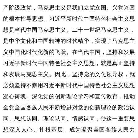
山东
河南
湖北
湖南
产阶级政党，马克思主义是我们立党立国、兴党兴国
广东
广西
海南
重庆
的根本指导思想。习近平新时代中国特色社会主义思
四川
贵州
云南
西藏
想是当代中国马克思主义、二十一世纪马克思主义，
是中华文化和中国精神的时代精华，实现了马克思主
陕西
甘肃
青海
宁夏
义中国化时代化新的飞跃。在当代中国，坚持和发展
新疆
内蒙古
黑龙江
习近平新时代中国特色社会主义思想，就是真正坚持
和发展马克思主义。因此，坚持党的文化领导权，就
多语种频道
必须坚持不懈用习近平新时代中国特色社会主义思想
English
Español
Français
عربى
凝心铸魂，深化党的创新理论学习和宣传教育，推动
Русский язык
日本語
한국어
全党全国各族人民不断增进对党的创新理论的政治认
Deutsch
Português
同、思想认同、理论认同、情感认同，使这一重要思
想深入人心、扎根基层，成为凝聚全国各族人民力