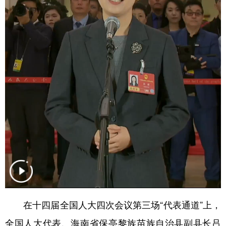
学术中国
乡村振兴
银龄
溯源中国
城市
旅游
能源
会展
彩票
娱乐
时尚
悦读
公益
一带一路
亚太网
上市公司
文化产业
地方频道
北京
天津
河北
山西
辽宁
吉林
上海
江苏
在十四届全国人大四次会议第三场“代表通道”上，
浙江
安徽
福建
江西
全国人大代表、海南省保亭黎族苗族自治县副县长吕