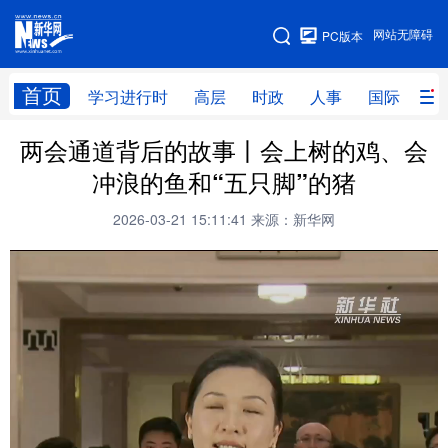
手机版
网站无障碍
PC版本
网站地图
首页
学习进行时
高层
时政
人事
国际
财
两会通道背后的故事丨会上树的鸡、会
学习进行时
高层
时政
人事
冲浪的鱼和“五只脚”的猪
国际
财经
网评
港澳
2026-03-21 15:11:41
来源：新华网
台湾
思客智库
全球连线
教育
科技
科创
量子
体育
文化
书画
健康
军事
访谈
视频
图片
政务
法律
中央文件
金融
汽车
食品
人居
信息化
数字经济