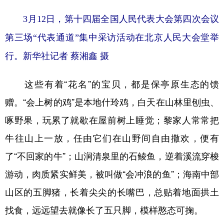
3月12日，第十四届全国人民代表大会第四次会议
第三场“代表通道”集中采访活动在北京人民大会堂举
行。新华社记者 蔡湘鑫 摄
这些有着“花名”的宝贝，都是保亭原生态的馈
赠。“会上树的鸡”是本地什玲鸡，白天在山林里刨虫、
啄野果，玩累了就歇在屋前树上睡觉；黎家人常常把
牛往山上一放，任由它们在山野间自由撒欢，便有
了“不回家的牛”；山涧清泉里的石鲮鱼，逆着溪流穿梭
游动，肉质紧实鲜美，被叫做“会冲浪的鱼”；海南中部
山区的五脚猪，长着尖尖的长嘴巴，总贴着地面拱土
找食，远远望去就像长了五只脚，模样憨态可掬。