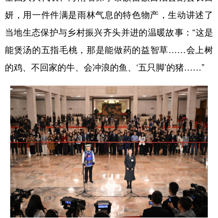
山东
河南
湖北
湖南
妍，用一件件满是雨林气息的特色物产，生动讲述了
广东
广西
海南
重庆
当地生态保护与乡村振兴齐头并进的温暖故事：“这是
四川
贵州
云南
西藏
能煲汤的五指毛桃，那是能做药的益智草……会上树
陕西
甘肃
青海
宁夏
的鸡、不回家的牛、会冲浪的鱼、‘五只脚’的猪……”
新疆
内蒙古
黑龙江
多语种频道
English
Español
Français
عربى
Русский язык
日本語
한국어
Deutsch
Português