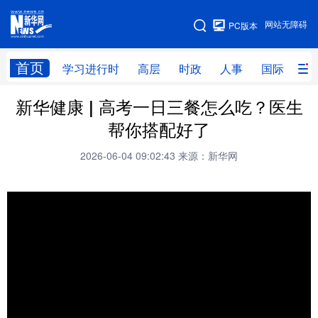
手机版
网站无障碍
PC版本
网站地图
首页
学习进行时
高层
时政
人事
国际
财
新华健康 | 高考一日三餐怎么吃？医生
学习进行时
高层
时政
人事
帮你搭配好了
国际
财经
网评
港澳
2026-06-04 09:02:43
来源：新华网
台湾
思客智库
全球连线
教育
科技
科创
量子
体育
文化
书画
健康
军事
访谈
视频
图片
政务
法律
中央文件
金融
汽车
食品
人居
信息化
数字经济