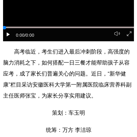
山东
河南
湖北
湖南
广东
广西
海南
重庆
四川
贵州
云南
西藏
0:00
/0:00
陕西
甘肃
青海
宁夏
高考临近，考生们进入最后冲刺阶段，高强度的
新疆
内蒙古
黑龙江
脑力消耗之下，如何搭配一日三餐才能帮助孩子从容
应考，成了家长们普遍关心的问题。近日，“新华健
多语种频道
康”栏目采访安徽医科大学第一附属医院临床营养科副
English
Español
Français
عربى
主任医师张宝，为家长分享实用建议。
Русский язык
日本語
한국어
策划：车玉明
Deutsch
Português
统筹：万方 李洁琼