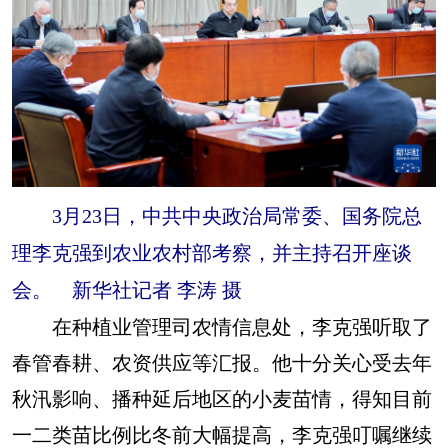
山东
河南
湖北
湖南
广东
广西
海南
重庆
四川
贵州
云南
西藏
陕西
甘肃
青海
宁夏
新疆
内蒙古
黑龙江
3月23日，中共中央政治局常委、国务院总
多语种频道
理李克强到农业农村部考察，并主持召开座谈
会。 新华社记者 李涛 摄
English
Español
Français
عربى
在种植业管理司农情信息处，李克强听取了
Русский язык
日本語
한국어
春管春耕、农资供应等汇报。他十分关心受去年
Deutsch
Português
秋汛影响、播种延后地区的小麦苗情，得知目前
一二类苗比例比冬前大幅提高，李克强叮嘱继续