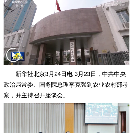
学术中国
乡村振兴
银龄
溯源中国
城市
旅游
能源
会展
彩票
娱乐
时尚
悦读
公益
一带一路
亚太网
上市公司
文化产业
新华社北京3月24日电 3月23日，中共中央
政治局常委、国务院总理李克强到农业农村部考
地方频道
察，并主持召开座谈会。
北京
天津
河北
山西
辽宁
吉林
上海
江苏
浙江
安徽
福建
江西