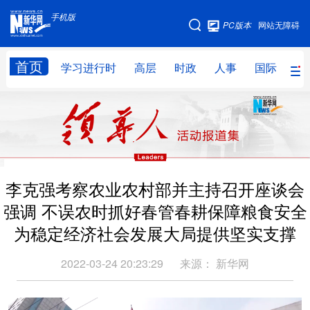
手机版
手机版
PC版本
网站无障碍
网站地图
首页
学习进行时
高层
时政
人事
国际
财
学习进行时
高层
时政
人事
国际
财经
网评
港澳
台湾
思客智库
全球连线
教育
李克强考察农业农村部并主持召开座谈会
科技
科创
量子
体育
强调 不误农时抓好春管春耕保障粮食安全
文化
书画
健康
军事
为稳定经济社会发展大局提供坚实支撑
访谈
视频
图片
政务
2022-03-24 20:23:29
来源：
新华网
法律
中央文件
金融
汽车
食品
人居
信息化
数字经济