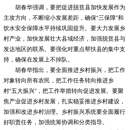
山东
河南
湖北
湖南
胡春华强调，要把促进脱贫县加快发展作为
广东
广西
海南
重庆
主攻方向，不断缩小发展差距，确保“三保障”和
四川
贵州
云南
西藏
饮水安全保障水平持续巩固提升。要大力发展乡
村产业，加快发展壮大县域经济，加强脱贫县与
陕西
甘肃
青海
宁夏
发达地区的联系。要强化对重点帮扶县的集中支
新疆
内蒙古
黑龙江
持，确保在发展上不掉队。
胡春华指出，要全面推进乡村振兴，把工作
多语种频道
对象转向所有农民，把工作任务转向推进乡
English
Español
Français
عربى
村“五大振兴”，把工作举措转向促进发展。要聚
Русский язык
日本語
한국어
焦产业促进乡村发展，扎实稳妥推进乡村建设，
加强和改进乡村治理。乡村振兴系统要全面履行
Deutsch
Português
好职责任务，加强统筹协调和分类指导。