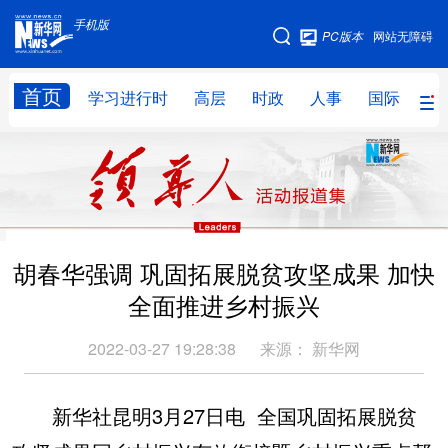
手机版
手机版
PC版本
网站无障碍
网站地图
首页
学习进行时
高层
时政
人事
国际
财
学习进行时
高层
时政
人事
国际
财经
网评
港澳
台湾
思客智库
全球连线
教育
胡春华强调 巩固拓展脱贫攻坚成果 加快
科技
科创
量子
体育
全面推进乡村振兴
文化
书画
健康
军事
2022-03-27 19:28:38
来源：
新华网
访谈
视频
图片
政务
法律
中央文件
金融
汽车
新华社昆明3月27日电 全国巩固拓展脱贫
食品
人居
信息化
数字经济