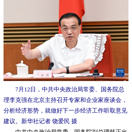
山东
河南
湖北
湖南
广东
广西
海南
重庆
四川
贵州
云南
西藏
陕西
甘肃
青海
宁夏
新疆
内蒙古
黑龙江
多语种频道
English
Español
Français
عربى
7月12日，中共中央政治局常委、国务院总
Русский язык
日本語
한국어
理李克强在北京主持召开专家和企业家座谈会，
分析经济形势，就做好下一步经济工作听取意见
Deutsch
Português
建议。新华社记者 饶爱民 摄
中共中央政治局常委、国务院副总理韩正出