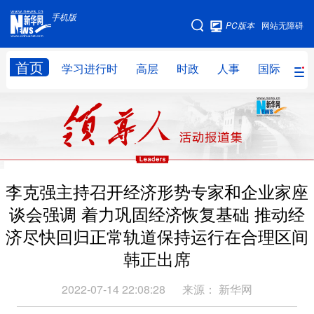
手机版
手机版
PC版本
网站无障碍
网站地图
首页
学习进行时
高层
时政
人事
国际
财
学习进行时
高层
时政
人事
国际
财经
网评
港澳
台湾
思客智库
全球连线
教育
李克强主持召开经济形势专家和企业家座
科技
科创
量子
体育
谈会强调 着力巩固经济恢复基础 推动经
文化
书画
健康
军事
济尽快回归正常轨道保持运行在合理区间
访谈
视频
图片
政务
韩正出席
法律
中央文件
金融
汽车
2022-07-14 22:08:28
来源：
新华网
食品
人居
信息化
数字经济