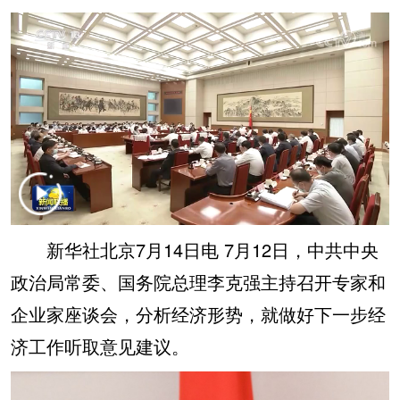
学术中国
乡村振兴
银龄
溯源中国
城市
旅游
能源
会展
彩票
娱乐
时尚
悦读
公益
一带一路
亚太网
上市公司
文化产业
新华社北京7月14日电 7月12日，中共中央
地方频道
政治局常委、国务院总理李克强主持召开专家和
北京
天津
河北
山西
企业家座谈会，分析经济形势，就做好下一步经
辽宁
吉林
上海
江苏
济工作听取意见建议。
浙江
安徽
福建
江西