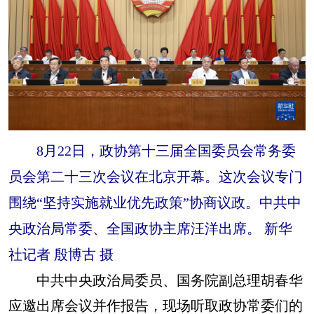
山东
河南
湖北
湖南
广东
广西
海南
重庆
四川
贵州
云南
西藏
陕西
甘肃
青海
宁夏
新疆
内蒙古
黑龙江
8月22日，政协第十三届全国委员会常务委
多语种频道
员会第二十三次会议在北京开幕。这次会议专门
围绕“坚持实施就业优先政策”协商议政。中共中
English
Español
Français
عربى
央政治局常委、全国政协主席汪洋出席。 新华
Русский язык
日本語
한국어
社记者 殷博古 摄
Deutsch
Português
中共中央政治局委员、国务院副总理胡春华
应邀出席会议并作报告，现场听取政协常委们的