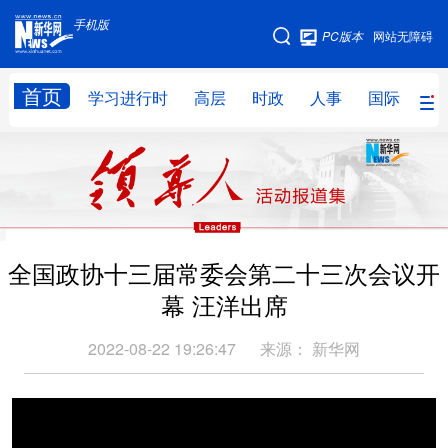
手机版
手机版
PC版本
网站无障碍
网站地图
首页
学习进行时
高层
时政
人事
国际
财
学习进行时
高层
时政
人事
国际
财经
网评
港澳
台湾
思客智库
全球连线
教育
全国政协十三届常委会第二十三次会议开
科技
科创
量子
体育
幕 汪洋出席
文化
书画
健康
军事
2022-08-22 19:26:47
来源：
新华网
访谈
视频
图片
政务
法律
中央文件
金融
汽车
食品
人居
信息化
数字经济