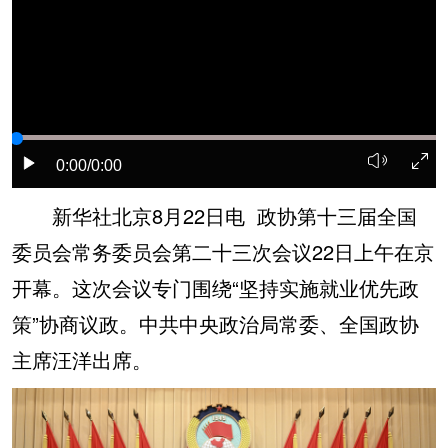
学术中国
乡村振兴
银龄
溯源中国
城市
旅游
能源
会展
彩票
娱乐
时尚
悦读
公益
一带一路
亚太网
上市公司
0:00
/0:00
文化产业
新华社北京8月22日电 政协第十三届全国
委员会常务委员会第二十三次会议22日上午在京
地方频道
开幕。这次会议专门围绕“坚持实施就业优先政
策”协商议政。中共中央政治局常委、全国政协
北京
天津
河北
山西
主席汪洋出席。
辽宁
吉林
上海
江苏
浙江
安徽
福建
江西