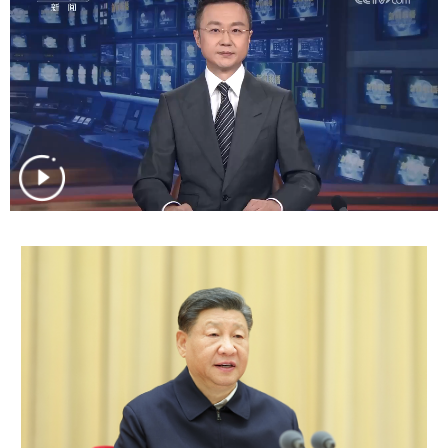
学术中国
乡村振兴
银龄
溯源中国
城市
旅游
能源
会展
彩票
娱乐
时尚
悦读
公益
一带一路
亚太网
上市公司
文化产业
地方频道
北京
天津
河北
山西
辽宁
吉林
上海
江苏
浙江
安徽
福建
江西