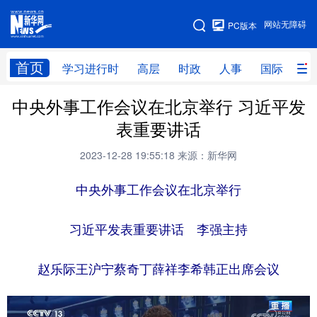
手机版
网站无障碍
PC版本
网站地图
首页
学习进行时
高层
时政
人事
国际
财
中央外事工作会议在北京举行 习近平发
学习进行时
高层
时政
人事
表重要讲话
国际
财经
网评
港澳
2023-12-28 19:55:18
来源：新华网
台湾
思客智库
全球连线
教育
中央外事工作会议在北京举行
科技
科创
量子
体育
文化
书画
健康
军事
习近平发表重要讲话 李强主持
访谈
视频
图片
政务
赵乐际王沪宁蔡奇丁薛祥李希韩正出席会议
法律
中央文件
金融
汽车
食品
人居
信息化
数字经济