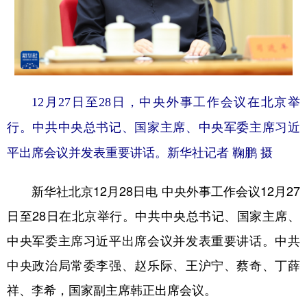
山东
河南
湖北
湖南
广东
广西
海南
重庆
四川
贵州
云南
西藏
陕西
甘肃
青海
宁夏
12月27日至28日，中央外事工作会议在北京举
新疆
内蒙古
黑龙江
行。中共中央总书记、国家主席、中央军委主席习近
平出席会议并发表重要讲话。新华社记者 鞠鹏 摄
多语种频道
新华社北京12月28日电 中央外事工作会议12月27
English
Español
Français
عربى
日至28日在北京举行。中共中央总书记、国家主席、
Русский язык
日本語
한국어
中央军委主席习近平出席会议并发表重要讲话。中共
Deutsch
Português
中央政治局常委李强、赵乐际、王沪宁、蔡奇、丁薛
祥、李希，国家副主席韩正出席会议。