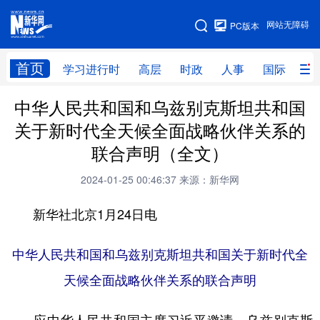
手机版
网站无障碍
PC版本
网站地图
首页
学习进行时
高层
时政
人事
国际
财
中华人民共和国和乌兹别克斯坦共和国
学习进行时
高层
时政
人事
关于新时代全天候全面战略伙伴关系的
国际
财经
网评
港澳
联合声明（全文）
台湾
思客智库
全球连线
教育
2024-01-25 00:46:37
来源：新华网
科技
科创
量子
体育
新华社北京1月24日电
文化
书画
健康
军事
中华人民共和国和乌兹别克斯坦共和国关于新时代全
访谈
视频
图片
政务
天候全面战略伙伴关系的联合声明
法律
中央文件
金融
汽车
食品
人居
信息化
数字经济