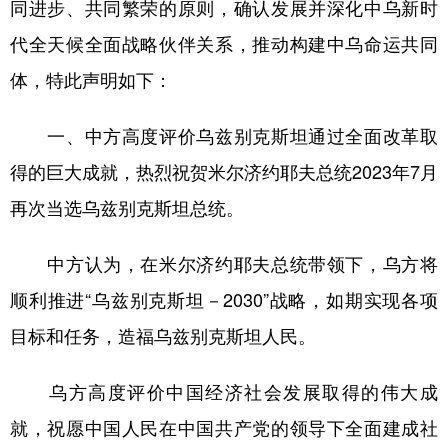
山东
河南
湖北
湖南
同进步、共同繁荣的原则，确认发展并深化中乌新时
代全天候全面战略伙伴关系，推动构建中乌命运共同
广东
广西
海南
重庆
体，特此声明如下：
四川
贵州
云南
西藏
陕西
甘肃
青海
宁夏
一、中方高度评价乌兹别克斯坦通过全面改革取
得的巨大成就，热烈祝贺米尔济约耶夫总统2023年7月
新疆
内蒙古
黑龙江
再次当选乌兹别克斯坦总统。
多语种频道
中方认为，在米尔济约耶夫总统带领下，乌方将
English
Español
Français
عربى
顺利推进“乌兹别克斯坦－2030”战略，如期实现各项
Русский язык
日本語
한국어
目标和任务，造福乌兹别克斯坦人民。
Deutsch
Português
乌方高度评价中国经济社会发展取得的伟大成
就，祝愿中国人民在中国共产党的领导下全面建成社