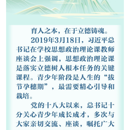
学术中国
乡村振兴
银龄
溯源中国
城市
旅游
能源
会展
彩票
娱乐
时尚
悦读
公益
一带一路
亚太网
上市公司
文化产业
地方频道
北京
天津
河北
山西
辽宁
吉林
上海
江苏
浙江
安徽
福建
江西