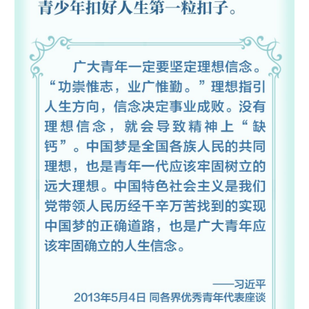
山东
河南
湖北
湖南
广东
广西
海南
重庆
四川
贵州
云南
西藏
陕西
甘肃
青海
宁夏
新疆
内蒙古
黑龙江
多语种频道
English
Español
Français
عربى
Русский язык
日本語
한국어
Deutsch
Português