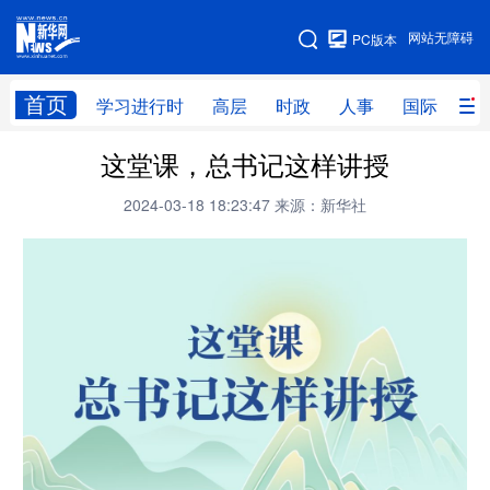
手机版
网站无障碍
PC版本
网站地图
首页
学习进行时
高层
时政
人事
国际
财
这堂课，总书记这样讲授
学习进行时
高层
时政
人事
2024-03-18 18:23:47
来源：新华社
国际
财经
网评
港澳
台湾
思客智库
全球连线
教育
科技
科创
量子
体育
文化
书画
健康
军事
访谈
视频
图片
政务
法律
中央文件
金融
汽车
食品
人居
信息化
数字经济