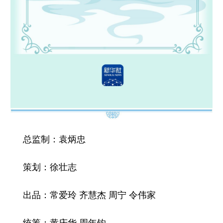
总监制：袁炳忠
策划：徐壮志
出品：常爱玲 齐慧杰 周宁 令伟家
统筹：黄庆华 周年钧