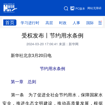
手机版
网站无障碍
PC版本
网站地图
首页
学习进行时
高层
时政
人事
国际
财
受权发布丨节约用水条例
学习进行时
高层
时政
人事
2024-03-20 17:06:41
来源：新华网
国际
财经
网评
港澳
新华社北京3月20日电
台湾
思客智库
全球连线
教育
科技
科创
量子
体育
节约用水条例
文化
书画
健康
军事
第一章 总则
访谈
视频
图片
政务
第一条 为了促进全社会节约用水，保障国家水
法律
中央文件
金融
汽车
安全，推进生态文明建设，推动高质量发展，根据
食品
人居
信息化
数字经济