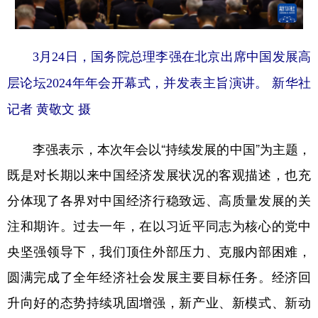
山东
河南
湖北
湖南
广东
广西
海南
重庆
3月24日，国务院总理李强在北京出席中国发展高
四川
贵州
云南
西藏
层论坛2024年年会开幕式，并发表主旨演讲。 新华社
陕西
甘肃
青海
宁夏
记者 黄敬文 摄
新疆
内蒙古
黑龙江
李强表示，本次年会以“持续发展的中国”为主题，
既是对长期以来中国经济发展状况的客观描述，也充
多语种频道
分体现了各界对中国经济行稳致远、高质量发展的关
English
Español
Français
عربى
注和期许。过去一年，在以习近平同志为核心的党中
Русский язык
日本語
한국어
央坚强领导下，我们顶住外部压力、克服内部困难，
Deutsch
Português
圆满完成了全年经济社会发展主要目标任务。经济回
升向好的态势持续巩固增强，新产业、新模式、新动