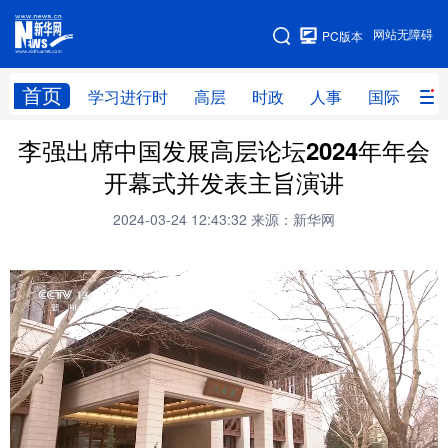
手机版
网站无障碍
PC版本
网站地图
首页
学习进行时
高层
时政
人事
国际
财
李强出席中国发展高层论坛2024年年会
学习进行时
高层
时政
人事
开幕式并发表主旨演讲
国际
财经
网评
港澳
2024-03-24 12:43:32
来源：新华网
台湾
思客智库
全球连线
教育
科技
科创
量子
体育
文化
书画
健康
军事
访谈
视频
图片
政务
法律
中央文件
金融
汽车
食品
人居
信息化
数字经济