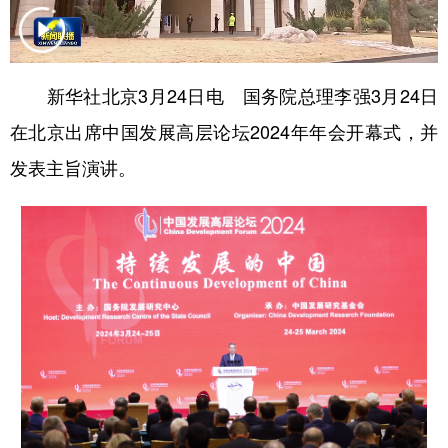
学术中国
乡村振兴
银龄
溯源中国
城市
旅游
能源
会展
新华社北京3月24日电 国务院总理李强3月24日
彩票
娱乐
时尚
悦读
在北京出席中国发展高层论坛2024年年会开幕式，并
公益
一带一路
亚太网
上市公司
发表主旨演讲。
文化产业
地方频道
北京
天津
河北
山西
辽宁
吉林
上海
江苏
浙江
安徽
福建
江西