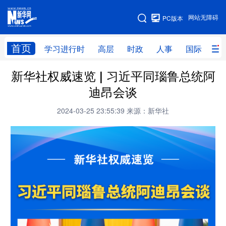
手机版
网站无障碍
PC版本
网站地图
首页
学习进行时
高层
时政
人事
国际
财
新华社权威速览 | 习近平同瑙鲁总统阿
学习进行时
高层
时政
人事
迪昂会谈
国际
财经
网评
港澳
2024-03-25 23:55:39
来源：新华社
台湾
思客智库
全球连线
教育
科技
科创
量子
体育
文化
书画
健康
军事
访谈
视频
图片
政务
法律
中央文件
金融
汽车
食品
人居
信息化
数字经济