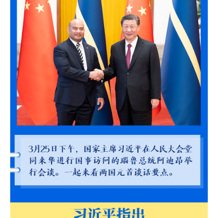
学术中国
乡村振兴
银龄
溯源中国
城市
旅游
能源
会展
彩票
娱乐
时尚
悦读
公益
一带一路
亚太网
上市公司
文化产业
地方频道
北京
天津
河北
山西
辽宁
吉林
上海
江苏
浙江
安徽
福建
江西