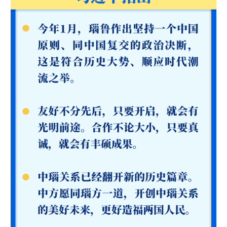
山东
河南
湖北
湖南
广东
广西
海南
重庆
四川
贵州
云南
西藏
陕西
甘肃
青海
宁夏
新疆
内蒙古
黑龙江
多语种频道
English
Español
Français
عربى
Русский язык
日本語
한국어
Deutsch
Português