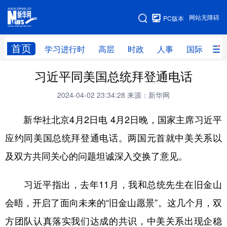
手机版
网站无障碍
PC版本
网站地图
首页
学习进行时
高层
时政
人事
国际
财
习近平同美国总统拜登通电话
学习进行时
高层
时政
人事
2024-04-02 23:34:28
来源：新华网
国际
财经
网评
港澳
新华社北京4月2日电 4月2日晚，国家主席习近平
台湾
思客智库
全球连线
教育
应约同美国总统拜登通电话。两国元首就中美关系以
科技
科创
量子
体育
及双方共同关心的问题坦诚深入交换了意见。
文化
书画
健康
军事
访谈
视频
图片
政务
习近平指出，去年11月，我和总统先生在旧金山
会晤，开启了面向未来的“旧金山愿景”。这几个月，双
法律
中央文件
金融
汽车
方团队认真落实我们达成的共识，中美关系出现企稳
食品
人居
信息化
数字经济