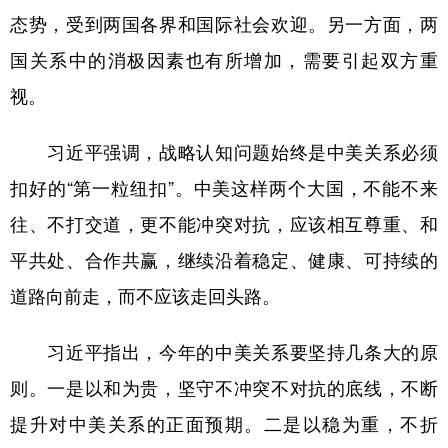
态势，受到两国各界和国际社会欢迎。另一方面，两
学术中国
乡村振兴
银龄
溯源中国
国关系中的消极因素也有所增加，需要引起双方重
城市
旅游
能源
会展
视。
彩票
娱乐
时尚
悦读
习近平强调，战略认知问题始终是中美关系必须
公益
一带一路
亚太网
上市公司
扣好的“第一粒纽扣”。中美这样两个大国，不能不来
文化产业
往、不打交道，更不能冲突对抗，应该相互尊重、和
平共处、合作共赢，继续沿着稳定、健康、可持续的
地方频道
道路向前走，而不应该走回头路。
北京
天津
河北
山西
习近平指出，今年的中美关系要坚持几条大的原
辽宁
吉林
上海
江苏
则。一是以和为贵，坚守不冲突不对抗的底线，不断
浙江
安徽
福建
江西
提升对中美关系的正面预期。二是以稳为重，不折