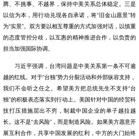
山东
河南
湖北
湖南
腾、不挑事、不越界，保持中美关系总体稳定。三是
以信为本，用行动兑现各自承诺，将“旧金山愿景”转
广东
广西
海南
重庆
为“实景”。双方要以相互尊重的方式加强对话，以慎重
四川
贵州
云南
西藏
的态度管控分歧，以互惠的精神推进合作，以负责的
陕西
甘肃
青海
宁夏
担当加强国际协调。
新疆
内蒙古
黑龙江
习近平强调，台湾问题是中美关系第一条不可逾
多语种频道
越的红线。对于“台独”势力分裂活动和外部纵容支持，
我们不会听之任之。希望美方把总统先生不支持“台
English
Español
Français
عربى
独”的积极表态落实到行动上。美国针对中国的经贸科
Русский язык
日本語
한국어
技打压措施层出不穷，制裁中国企业的单子越拉越
Deutsch
Português
长。这不是“去风险”，而是制造风险。如果美方愿意开
展互利合作，共享中国发展的红利，中方的大门始终