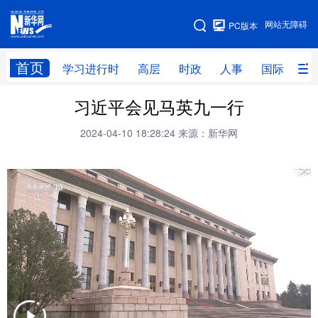
手机版
网站无障碍
PC版本
网站地图
首页
学习进行时
高层
时政
人事
国际
财
习近平会见马英九一行
学习进行时
高层
时政
人事
2024-04-10 18:28:24
来源：新华网
国际
财经
网评
港澳
台湾
思客智库
全球连线
教育
科技
科创
量子
体育
文化
书画
健康
军事
访谈
视频
图片
政务
法律
中央文件
金融
汽车
食品
人居
信息化
数字经济