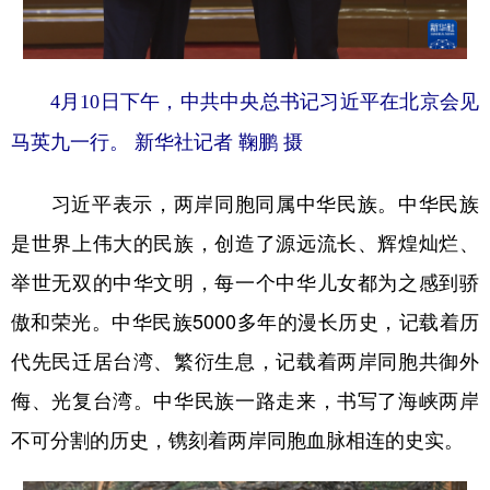
山东
河南
湖北
湖南
广东
广西
海南
重庆
四川
贵州
云南
西藏
4月10日下午，中共中央总书记习近平在北京会见
马英九一行。
新华社记者 鞠鹏 摄
陕西
甘肃
青海
宁夏
新疆
内蒙古
黑龙江
习近平表示，两岸同胞同属中华民族。中华民族
是世界上伟大的民族，创造了源远流长、辉煌灿烂、
多语种频道
举世无双的中华文明，每一个中华儿女都为之感到骄
English
Español
Français
عربى
傲和荣光。中华民族5000多年的漫长历史，记载着历
代先民迁居台湾、繁衍生息，记载着两岸同胞共御外
Русский язык
日本語
한국어
侮、光复台湾。中华民族一路走来，书写了海峡两岸
Deutsch
Português
不可分割的历史，镌刻着两岸同胞血脉相连的史实。