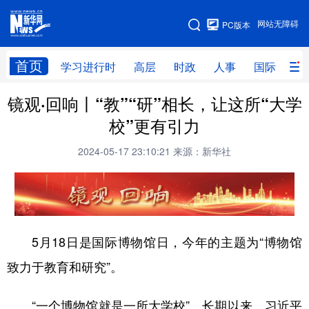
手机版
网站无障碍
PC版本
网站地图
首页
学习进行时
高层
时政
人事
国际
财
镜观·回响丨“教”“研”相长，让这所“大学
学习进行时
高层
时政
人事
校”更有引力
国际
财经
网评
港澳
2024-05-17 23:10:21
来源：新华社
台湾
思客智库
全球连线
教育
科技
科创
量子
体育
文化
书画
健康
军事
5月18日是国际博物馆日，今年的主题为“博物馆
访谈
视频
图片
政务
致力于教育和研究”。
法律
中央文件
金融
汽车
“一个博物馆就是一所大学校”。长期以来，习近平
食品
人居
信息化
数字经济