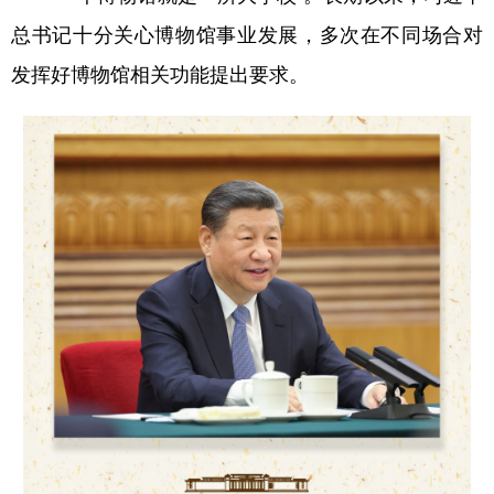
总书记十分关心博物馆事业发展，多次在不同场合对
学术中国
乡村振兴
银龄
溯源中国
发挥好博物馆相关功能提出要求。
城市
旅游
能源
会展
彩票
娱乐
时尚
悦读
公益
一带一路
亚太网
上市公司
文化产业
地方频道
北京
天津
河北
山西
辽宁
吉林
上海
江苏
浙江
安徽
福建
江西