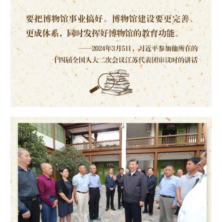
山东
河南
湖北
湖南
广东
广西
海南
重庆
四川
贵州
云南
西藏
陕西
甘肃
青海
宁夏
新疆
内蒙古
黑龙江
多语种频道
English
Español
Français
عربى
Русский язык
日本語
한국어
Deutsch
Português