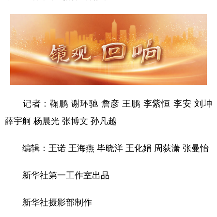
记者：鞠鹏 谢环驰 詹彦 王鹏 李紫恒 李安 刘坤
薛宇舸 杨晨光 张博文 孙凡越
编辑：王诺 王海燕 毕晓洋 王化娟 周荻潇 张曼怡
新华社第一工作室出品
新华社摄影部制作