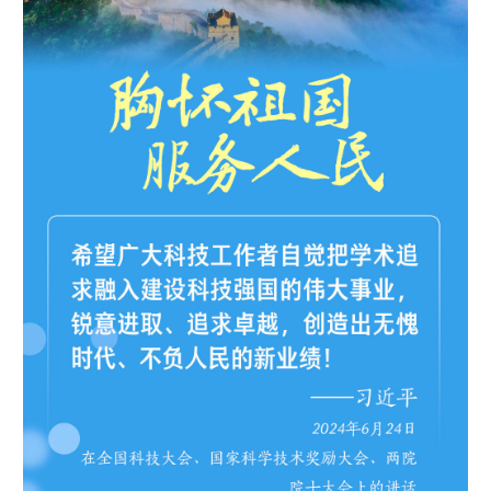
山东
河南
湖北
湖南
广东
广西
海南
重庆
四川
贵州
云南
西藏
陕西
甘肃
青海
宁夏
新疆
内蒙古
黑龙江
多语种频道
English
Español
Français
عربى
Русский язык
日本語
한국어
Deutsch
Português