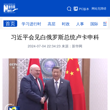
手机版
网站无障碍
PC版本
网站地图
首页
学习进行时
高层
时政
人事
国际
财
习近平会见白俄罗斯总统卢卡申科
学习进行时
高层
时政
人事
2024-07-04 22:34:23
来源：新华网
国际
财经
网评
港澳
台湾
思客智库
全球连线
教育
科技
科创
量子
体育
文化
书画
健康
军事
访谈
视频
图片
政务
法律
中央文件
金融
汽车
食品
人居
信息化
数字经济