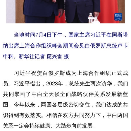
山东
河南
湖北
湖南
广东
广西
海南
重庆
四川
贵州
云南
西藏
当地时间7月4日下午，国家主席习近平在阿斯塔
陕西
甘肃
青海
宁夏
纳出席上海合作组织峰会期间会见白俄罗斯总统卢卡
新疆
内蒙古
黑龙江
申科。新华社记者 庞兴雷 摄
多语种频道
习近平祝贺白俄罗斯成为上海合作组织正式成
员。习近平指出，2023年，总统先生两次访华，我们
English
Español
Français
عربى
共同擘画了中白全天候全面战略伙伴关系发展新蓝
Русский язык
日本語
한국어
图。今年以来，两国各层级密切交往，我们达成的共
Deutsch
Português
识得到有效落实。相信在双方共同努力下，中白两国
关系一定会持续健康、大踏步向前发展。