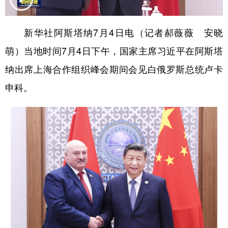
学术中国
乡村振兴
银龄
溯源中国
新华社阿斯塔纳7月4日电（记者郝薇薇 安晓
城市
旅游
能源
会展
萌）当地时间7月4日下午，国家主席习近平在阿斯塔
彩票
娱乐
时尚
悦读
纳出席上海合作组织峰会期间会见白俄罗斯总统卢卡
公益
一带一路
亚太网
上市公司
申科。
文化产业
地方频道
北京
天津
河北
山西
辽宁
吉林
上海
江苏
浙江
安徽
福建
江西