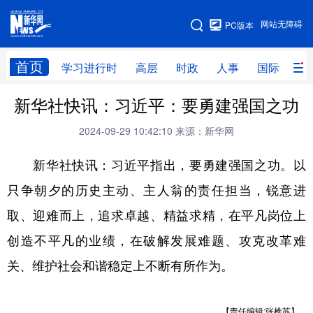
手机版
网站无障碍
PC版本
网站地图
首页
学习进行时
高层
时政
人事
国际
财
新华社快讯：习近平：要勇建强国之功
学习进行时
高层
时政
人事
2024-09-29 10:42:10
来源：新华网
国际
财经
网评
港澳
新华社快讯：习近平指出，要勇建强国之功。以
台湾
思客智库
全球连线
教育
只争朝夕的历史主动、主人翁的责任担当，锐意进
科技
科创
量子
体育
取、迎难而上，追求卓越、精益求精，在平凡岗位上
文化
书画
健康
军事
创造不平凡的业绩，在破解发展难题、攻克改革难
访谈
视频
图片
政务
关、维护社会和谐稳定上不断有所作为。
法律
中央文件
金融
汽车
食品
人居
信息化
数字经济
【责任编辑:张樵苏】