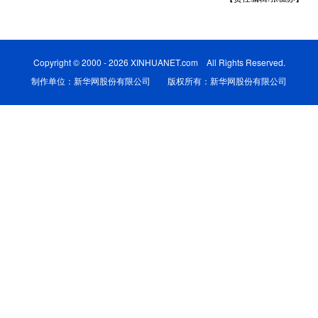
学术中国
乡村振兴
银龄
溯源中国
城市
旅游
能源
会展
Copyright © 2000 - 2026 XINHUANET.com All Rights Reserved.
制作单位：新华网股份有限公司 版权所有：新华网股份有限公司
彩票
娱乐
时尚
悦读
公益
一带一路
亚太网
上市公司
文化产业
地方频道
北京
天津
河北
山西
辽宁
吉林
上海
江苏
浙江
安徽
福建
江西