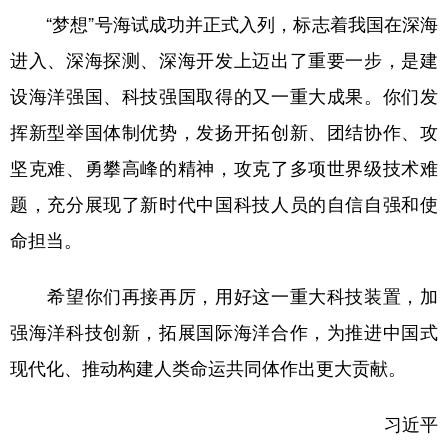
“梦想”号海试成功并正式入列，标志着我国在深海
学术中国
乡村振兴
银龄
溯源中国
进入、深海探测、深海开发上迈出了重要一步，是建
城市
旅游
能源
会展
设海洋强国、科技强国取得的又一重大成果。你们发
彩票
娱乐
时尚
悦读
挥新型举国体制优势，发扬开拓创新、团结协作、攻
公益
一带一路
亚太网
上市公司
坚克难、勇攀高峰的精神，攻克了多项世界级技术难
题，充分展现了新时代中国科技人员的自信自强和使
文化产业
命担当。
地方频道
希望你们再接再厉，用好这一重大科技装置，加
北京
天津
河北
山西
强海洋科技创新，拓展国际海洋合作，为推进中国式
现代化、推动构建人类命运共同体作出更大贡献。
辽宁
吉林
上海
江苏
浙江
安徽
福建
江西
习近平