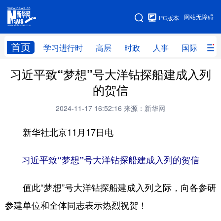
手机版
网站无障碍
PC版本
网站地图
首页
学习进行时
高层
时政
人事
国际
财
习近平致“梦想”号大洋钻探船建成入列
学习进行时
高层
时政
人事
的贺信
国际
财经
网评
港澳
2024-11-17 16:52:16
来源：新华网
台湾
思客智库
全球连线
教育
新华社北京11月17日电
科技
科创
量子
体育
文化
书画
健康
军事
习近平致“梦想”号大洋钻探船建成入列的贺信
访谈
视频
图片
政务
值此“梦想”号大洋钻探船建成入列之际，向各参研
法律
中央文件
金融
汽车
参建单位和全体同志表示热烈祝贺！
食品
人居
信息化
数字经济