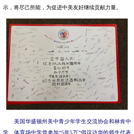
山东
河南
湖北
湖南
示，将尽己所能，为促进中美友好继续贡献力量。
广东
广西
海南
重庆
四川
贵州
云南
西藏
陕西
甘肃
青海
宁夏
新疆
内蒙古
黑龙江
多语种频道
English
Español
Français
عربى
Русский язык
日本語
한국어
Deutsch
Português
美国华盛顿州美中青少年学生交流协会和林肯中
学、体育场中学曾参加“5年5万”倡议访华的师生代表