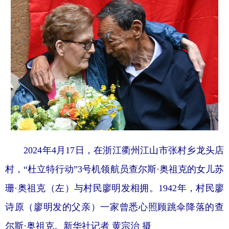
2024年4月17日，在浙江衢州江山市张村乡龙头店
村，“杜立特行动”3号机领航员查尔斯·奥祖克的女儿苏
珊·奥祖克（左）与村民廖明发相拥。1942年，村民廖
诗原（廖明发的父亲）一家曾悉心照顾跳伞降落的查
尔斯·奥祖克。新华社记者 黄宗治 摄