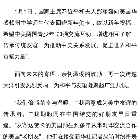
1月1日，国家主席习近平和夫人彭丽媛向美国华
学术中国
乡村振兴
银龄
溯源中国
盛顿州中学师生代表回赠新年贺卡，致以新年祝福，
城市
旅游
能源
会展
希望中美两国青少年“加强交流互动，增进相互了解，
彩票
娱乐
时尚
悦读
传承传统友谊，为推动中美关系发展、促进世界和平
公益
一带一路
亚太网
上市公司
贡献力量”。
文化产业
面向未来的寄语，亲切温暖的鼓励，再一次跨越
大洋引发热烈反响，为和平与友谊凝聚起广泛共识。
地方频道
“我们倍感荣幸与温暖。”“我愿意成为美中友谊的
北京
天津
河北
山西
传承者。”“我期盼同在中国结交的好朋友早日重
辽宁
吉林
上海
江苏
逢。”从寄送贺卡的美国师生到多年从事对华交流合作
浙江
安徽
福建
江西
的美国“老朋友”，他们在接受新华社记者采访时纷纷表