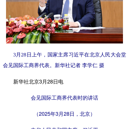
学术中国
乡村振兴
银龄
溯源中国
城市
旅游
能源
会展
彩票
娱乐
时尚
悦读
公益
一带一路
亚太网
上市公司
3月28日上午，国家主席习近平在北京人民大会堂
文化产业
会见国际工商界代表。新华社记者 李学仁 摄
地方频道
新华社北京3月28日电
北京
天津
河北
山西
会见国际工商界代表时的讲话
辽宁
吉林
上海
江苏
（2025年3月28日，北京）
浙江
安徽
福建
江西