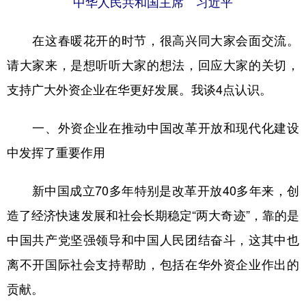
中华人民共和国主席 习近平
山东
河南
湖北
湖南
广东
广西
海南
重庆
在这春暖花开的时节，很高兴同大家会面交流。
四川
贵州
云南
西藏
请大家来，是想听听大家的想法，回应大家的关切，
支持广大外资企业在华更好发展。我谈4点认识。
陕西
甘肃
青海
宁夏
新疆
内蒙古
黑龙江
一、外资企业在推动中国改革开放和现代化建设
中发挥了重要作用
多语种频道
新中国成立70多年特别是改革开放40多年来，创
English
Español
Français
عربى
造了经济快速发展和社会长期稳定“两大奇迹”，靠的是
Русский язык
日本語
한국어
中国共产党坚强领导和中国人民团结奋斗，这其中也
Deutsch
Português
离不开国际社会支持帮助，包括在华外资企业作出的
贡献。