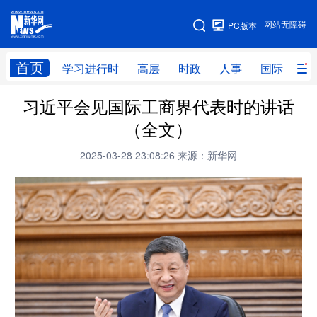
手机版
网站无障碍
PC版本
网站地图
首页
学习进行时
高层
时政
人事
国际
财
习近平会见国际工商界代表时的讲话
学习进行时
高层
时政
人事
（全文）
国际
财经
网评
港澳
2025-03-28 23:08:26
来源：新华网
台湾
思客智库
全球连线
教育
科技
科创
量子
体育
文化
书画
健康
军事
访谈
视频
图片
政务
法律
中央文件
金融
汽车
食品
人居
信息化
数字经济